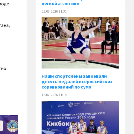
легкой атлетике
роде
22.07.2026 11:33
тана,
тно
Наши спортсмены завоевали
десять медалей всероссийских
соревнований по сумо
18.07.2026 11:14