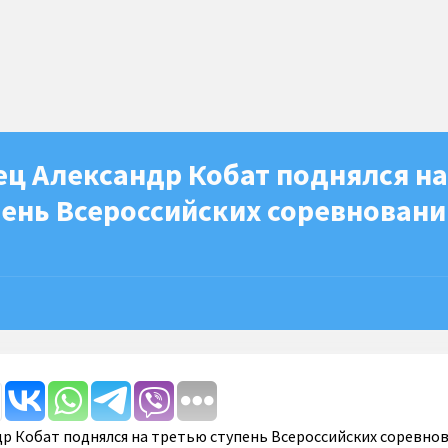
ец Александр Кобат поднялся на
ень Всероссийских соревновани
р Кобат поднялся на третью ступень Всероссийских соревно