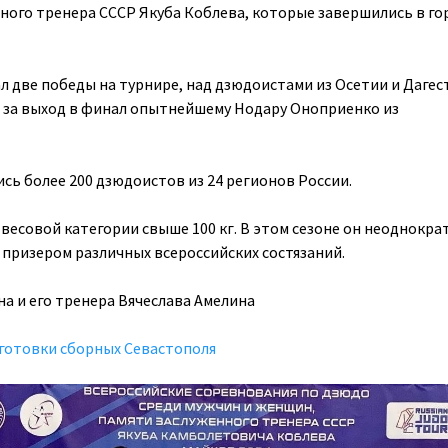
ного тренера СССР Якуба Коблева, которые завершились в го
 две победы на турнире, над дзюдоистами из Осетии и Дагес
е за выход в финал опытнейшему Нодару Оноприенко из
ись более 200 дзюдоистов из 24 регионов России.
 весовой категории свыше 100 кг. В этом сезоне он неоднокра
 призером различных всероссийских состязаний.
а и его тренера Вячеслава Амелина
готовки сборных Севастополя