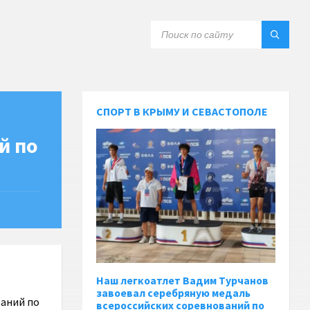
СПОРТ В КРЫМУ И СЕВАСТОПОЛЕ
й по
Наш легкоатлет Вадим Турчанов
завоевал серебряную медаль
ваний по
всероссийских соревнований по