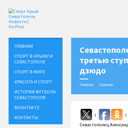
ГЛАВНАЯ
Севастопол
СПОРТ В КРЫМУ И
третью ступ
СЕВАСТОПОЛЕ
дзюдо
СПОРТ В МИРЕ
КРАСОТА И СПОРТ
Главная
Главная
ИСТОРИЯ ФУТБОЛА
СЕВАСТОПОЛЯ
ВКОНТАКТЕ
1
1
КОНТАКТЫ
Севастополец Александ