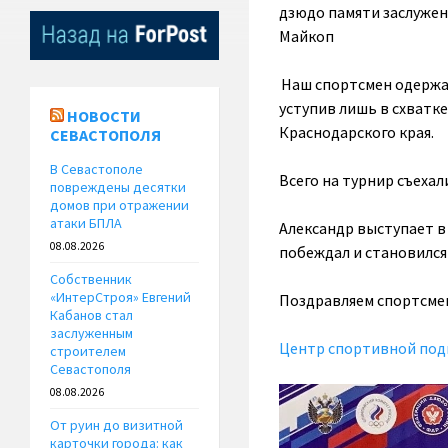
дзюдо памяти заслужен
Майкоп
Наш спортсмен одержал
уступив лишь в схватк
НОВОСТИ
Краснодарского края.
СЕВАСТОПОЛЯ
В Севастополе
Всего на турнир съехал
повреждены десятки
домов при отражении
атаки БПЛА
Александр выступает в
08.08.2026
побеждал и становился
Собственник
«ИнтерСтроя» Евгений
Поздравляем спортсмен
Кабанов стал
заслуженным
Центр спортивной под
строителем
Севастополя
08.08.2026
От руин до визитной
карточки города: как