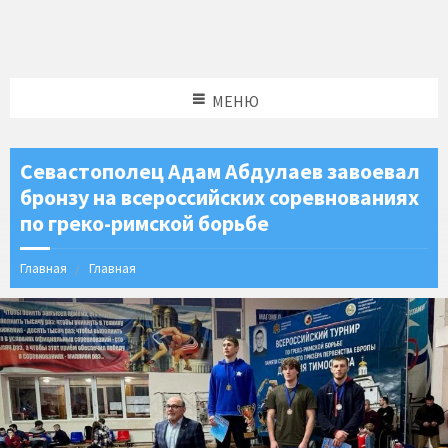
МЕНЮ
Севастополец Адам Абдулаев завоевал
бронзу на всероссийских соревнованиях
по греко-римской борьбе
Главная
Главная