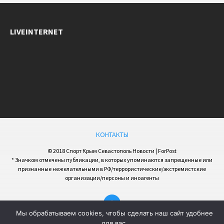
LIVEINTERNET
КОНТАКТЫ
© 2018 Спорт Крым Севастополь Новости | ForPost
* Значком отмечены публикации, в которых упоминаются запрещенные или
признанные нежелательными в РФ/террористические/экстремистские
организации/персоны и иноагенты
Мы обрабатываем cookies, чтобы сделать наш сайт удобнее
для вас.