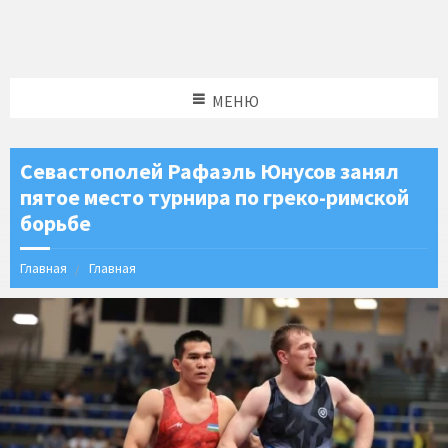
МЕНЮ
Севастополей Рафаэль Юнусов занял
пятое место турнира по греко-римской
борьбе
Главная
Главная