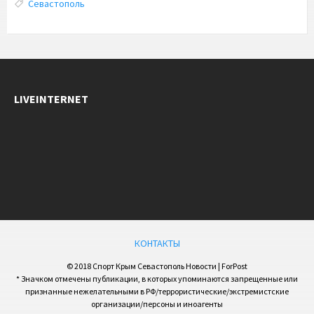
Tags:
Севастополь
LIVEINTERNET
КОНТАКТЫ
© 2018 Спорт Крым Севастополь Новости | ForPost
* Значком отмечены публикации, в которых упоминаются запрещенные или
признанные нежелательными в РФ/террористические/экстремистские
организации/персоны и иноагенты