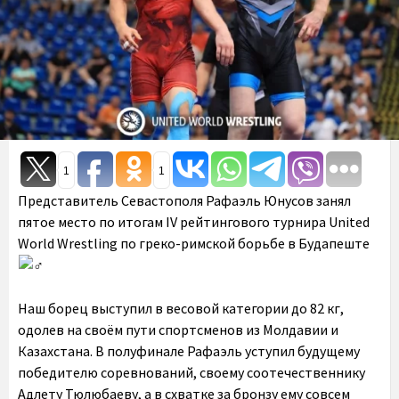
1
1
Представитель Севастополя Рафаэль Юнусов занял
пятое место по итогам IV рейтингового турнира United
World Wrestling по греко-римской борьбе в Будапеште
Наш борец выступил в весовой категории до 82 кг,
одолев на своём пути спортсменов из Молдавии и
Казахстана. В полуфинале Рафаэль уступил будущему
победителю соревнований, своему соотечественнику
Адлету Тюлюбаеву, а в схватке за бронзу ему совсем