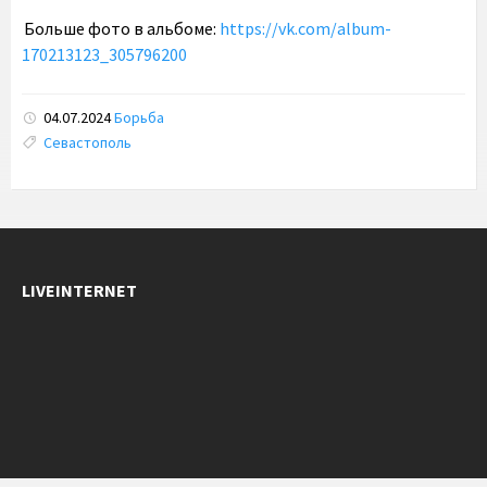
Больше фото в альбоме:
https://vk.com/album-
170213123_305796200
04.07.2024
Борьба
Tags:
Севастополь
LIVEINTERNET