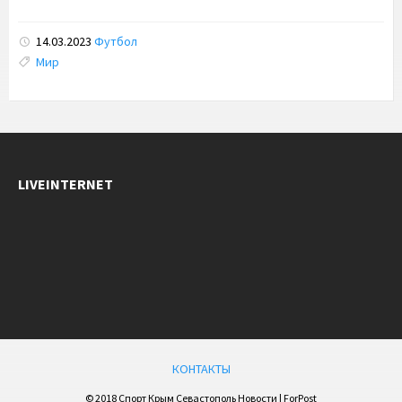
14.03.2023
Футбол
Tags:
Мир
LIVEINTERNET
КОНТАКТЫ
© 2018 Спорт Крым Севастополь Новости | ForPost