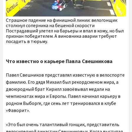
Страшное падение на финишной линии: велогонщик
столкнул соперника на бешеной скорости
Пострадавший улетел на барьеры и впал в кому, но был
признан победителем. А виновника аварии требуют
посадить в тюрьму.
Что известно о карьере Павла Свешникова
Павел Свешников представлял известную в велоспорте
фамилию. Его дядя Михаил был рекордсменом мира, а
двоюродный брат Кирилл завоёвывал медали на
чемпионатах мира и Европы. Павел начинал карьеру в
родном Выборге, где семь лет тренировался в клубе
«Фаворит».
«Это был очень талантливый гонщик, представитель
велосипедной династии Свешниковых. Когда выступал