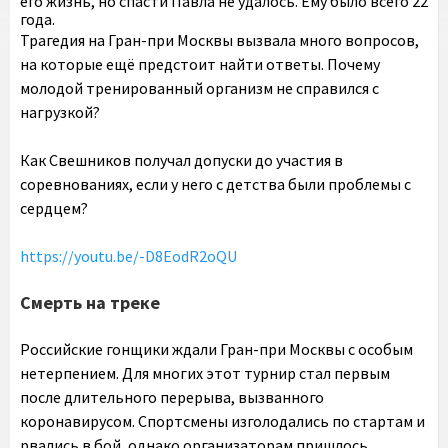
его жизнь, но спасти Павла не удалось. Ему было всего 22
года.
Трагедия на Гран-при Москвы вызвала много вопросов,
на которые ещё предстоит найти ответы. Почему
молодой тренированный организм не справился с
нагрузкой?
Как Свешников получал допуски до участия в
соревнованиях, если у него с детства были проблемы с
сердцем?
https://youtu.be/-D8EodR2oQU
Смерть на треке
Российские гонщики ждали Гран-при Москвы с особым
нетерпением. Для многих этот турнир стал первым
после длительного перерыва, вызванного
коронавирусом. Спортсмены изголодались по стартам и
рвались в бой, однако организаторам пришлось