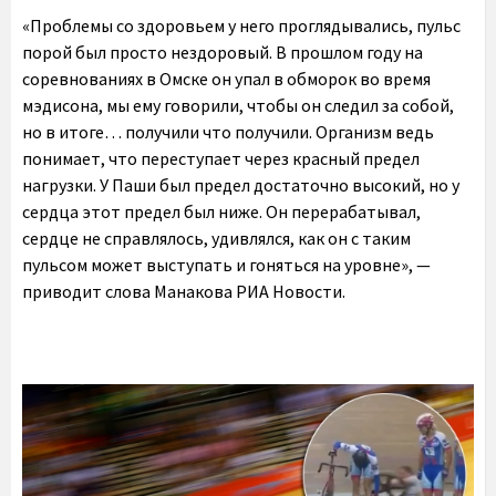
«Проблемы со здоровьем у него проглядывались, пульс
порой был просто нездоровый. В прошлом году на
соревнованиях в Омске он упал в обморок во время
мэдисона, мы ему говорили, чтобы он следил за собой,
но в итоге… получили что получили. Организм ведь
понимает, что переступает через красный предел
нагрузки. У Паши был предел достаточно высокий, но у
сердца этот предел был ниже. Он перерабатывал,
сердце не справлялось, удивлялся, как он с таким
пульсом может выступать и гоняться на уровне», —
приводит слова Манакова РИА Новости.