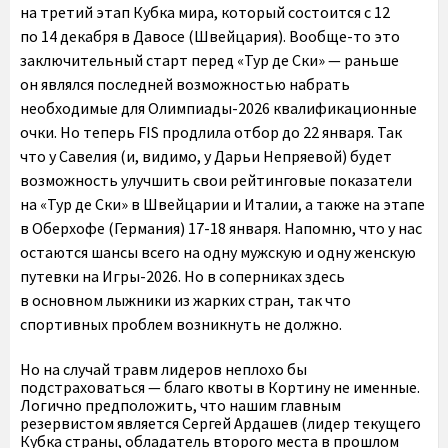
на третий этап Кубка мира, который состоится с 12
по 14 декабря в Давосе (Швейцария). Вообще-то это
заключительный старт перед «Тур де Ски» — раньше
он являлся последней возможностью набрать
необходимые для Олимпиады-2026 квалификационные
очки. Но теперь FIS продлила отбор до 22 января. Так
что у Савелия (и, видимо, у Дарьи Непряевой) будет
возможность улучшить свои рейтинговые показатели
на «Тур де Ски» в Швейцарии и Италии, а также на этапе
в Оберхофе (Германия) 17-18 января. Напомню, что у нас
остаются шансы всего на одну мужскую и одну женскую
путевки на Игры-2026. Но в соперниках здесь
в основном лыжники из жарких стран, так что
спортивных проблем возникнуть не должно.
Но на случай травм лидеров неплохо бы
подстраховаться — благо квоты в Кортину не именные.
Логично предположить, что нашим главным
резервистом является Сергей Ардашев (лидер текущего
Кубка страны, обладатель второго места в прошлом