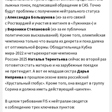
лыжных гонок, подписавший обращение в CAS. Точно
будут проблемы с получением нейтрального статуса
у
Александра Большунова
(из-за его связей
с Росгвардией и участия в митинге в «Лужниках») и
у
Вероники Степановой
(из-за ее публичных
политических высказываний). Кроме того, олимпийская
чемпионка только что вышла из декрета и пока далека
от оптимальной формы. Обладательница Кубка
мира-2022 и четырехкратная чемпионка
России-2025
Наталья Терентьева
сейчас во второй раз
готовится стать матерью и на зарубежные поездки
не претендует. А вот ее младшая сестра
Дарья
Непряева
в прошлом сезоне взяла российский
«Хрустальный глобус». Кроме того, она входит в группу
Сорина и должна иметь действующий «шенген».
В целом требования FIS к нейтралам сводятся
к соблюдению трех ключевых пунктов: