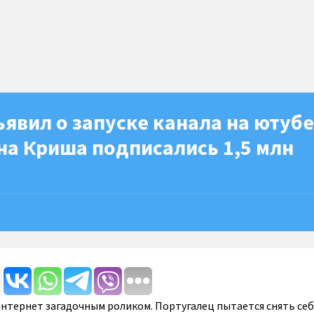
явил о запуске канала на ютубе
на Криша подписались 1,5 млн
нтернет загадочным роликом. Португалец пытается снять себ