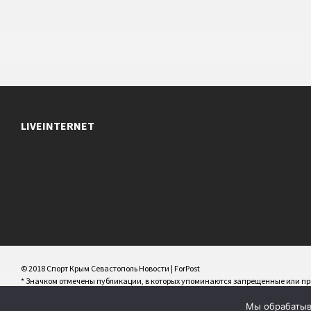
LIVEINTERNET
© 2018 Спорт Крым Севастополь Новости | ForPost
* Значком отмечены публикации, в которых упоминаются запрещенные или 
РФ/террористические/экстремистские организации/персоны и иноагенты
Мы обрабатыва