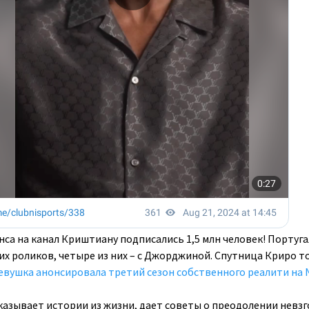
нса на канал Криштиану подписались 1,5 млн человек! Португ
их роликов, четыре из них – с Джорджиной. Спутница Криро т
евушка анонсировала третий сезон собственного реалити на Ne
казывает истории из жизни, дает советы о преодолении невзг