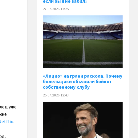
если бы я не забил»
27.07.2026 11:25
«Лацио» на грани раскола. Почему
болельщики объявили бойкот
собственному клубу
25.07.2026 12:43
алец уже
оже
tflix.
од,