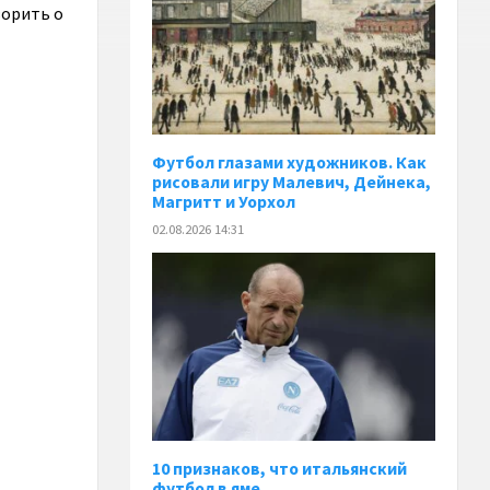
ворить о
Футбол глазами художников. Как
рисовали игру Малевич, Дейнека,
Магритт и Уорхол
02.08.2026 14:31
10 признаков, что итальянский
футбол в яме