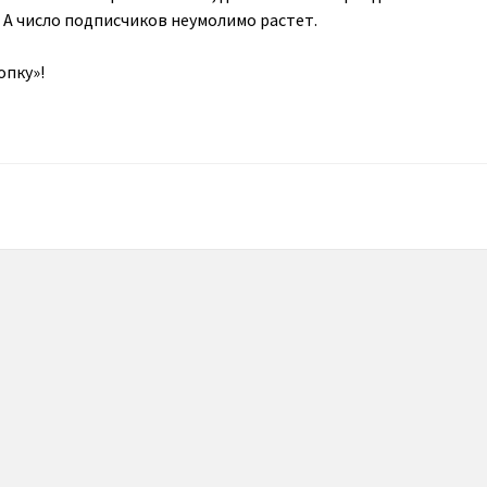
 А число подписчиков неумолимо растет.
опку»!