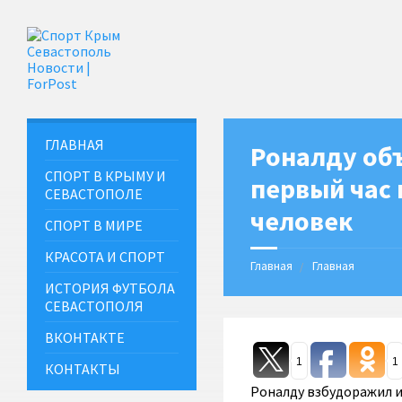
ГЛАВНАЯ
Роналду объ
СПОРТ В КРЫМУ И
первый час 
СЕВАСТОПОЛЕ
человек
СПОРТ В МИРЕ
КРАСОТА И СПОРТ
Главная
Главная
ИСТОРИЯ ФУТБОЛА
СЕВАСТОПОЛЯ
ВКОНТАКТЕ
1
1
КОНТАКТЫ
Роналду взбудоражил и