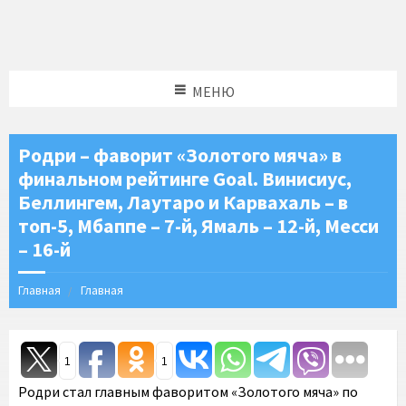
МЕНЮ
Родри – фаворит «Золотого мяча» в
финальном рейтинге Goal. Винисиус,
Беллингем, Лаутаро и Карвахаль – в
топ-5, Мбаппе – 7-й, Ямаль – 12-й, Месси
– 16-й
Главная
Главная
1
1
Родри стал главным фаворитом «Золотого мяча» по