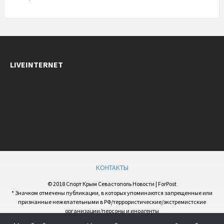
LIVEINTERNET
КОНТАКТЫ
© 2018 Спорт Крым Севастополь Новости | ForPost
* Значком отмечены публикации, в которых упоминаются запрещенные или
признанные нежелательными в РФ/террористические/экстремистские
организации/персоны и иноагенты