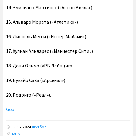
14. Эмилиано Мартинес («Астон Вилла»)
15. Альваро Мората («Атлетико»)
16. Лионель Месси («Интер Майами»)
17. Хулиан Альварес («Манчестер Сити»)
18. Дани Ольмо («РБ Лейпциг»)
19. Букайо Сака («Арсенал»)
20. Родриго («Реал»).
Goal
16.07.2024
Футбол
Tags:
Мир