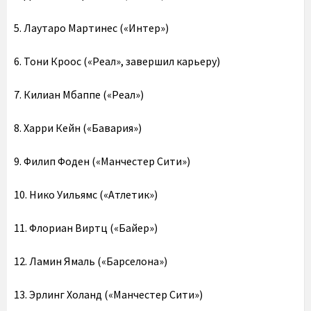
5. Лаутаро Мартинес («Интер»)
6. Тони Кроос («Реал», завершил карьеру)
7. Килиан Мбаппе («Реал»)
8. Харри Кейн («Бавария»)
9. Филип Фоден («Манчестер Сити»)
10. Нико Уильямс («Атлетик»)
11. Флориан Виртц («Байер»)
12. Ламин Ямаль («Барселона»)
13. Эрлинг Холанд («Манчестер Сити»)