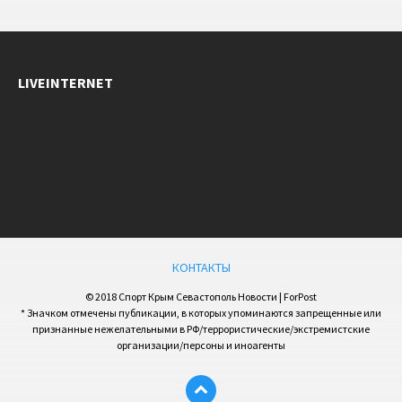
LIVEINTERNET
КОНТАКТЫ
© 2018 Спорт Крым Севастополь Новости | ForPost
* Значком отмечены публикации, в которых упоминаются запрещенные или
признанные нежелательными в РФ/террористические/экстремистские
организации/персоны и иноагенты