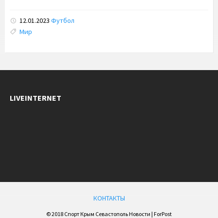
12.01.2023
Футбол
Tags:
Мир
LIVEINTERNET
КОНТАКТЫ
© 2018 Спорт Крым Севастополь Новости | ForPost