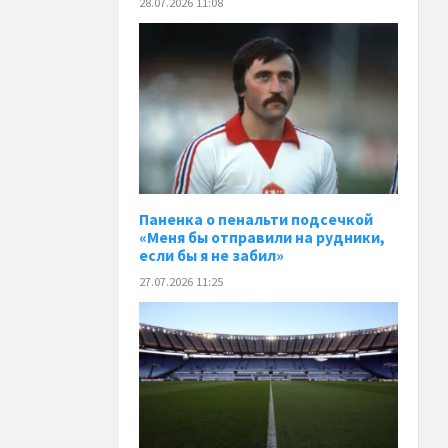
28.07.2026 11:08
Паненка o пенальти подсечкой
«Меня бы отправили на рудники,
если бы я не забил»
27.07.2026 11:25