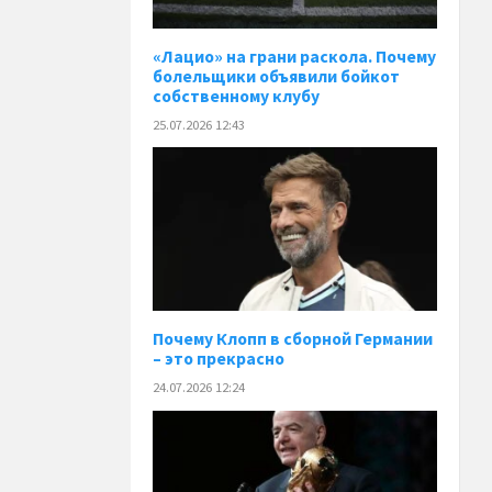
«Лацио» на грани раскола. Почему
болельщики объявили бойкот
собственному клубу
25.07.2026 12:43
Почему Клопп в сборной Германии
– это прекрасно
24.07.2026 12:24