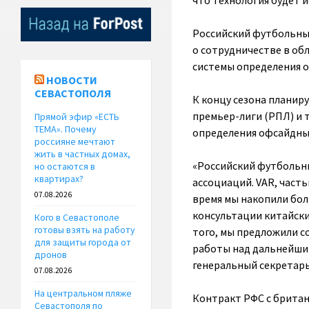
что технология будет и
Российский футбольный
о сотрудничестве в об
системы определения о
НОВОСТИ
СЕВАСТОПОЛЯ
К концу сезона планир
премьер-лиги (РПЛ) и 
Прямой эфир «ЕСТЬ
ТЕМА». Почему
определения офсайдны
россияне мечтают
жить в частных домах,
«Российский футбольны
но остаются в
квартирах?
ассоциаций. VAR, часть
07.08.2026
время мы накопили бол
консультации китайски
Кого в Севастополе
готовы взять на работу
того, мы предложили с
для защиты города от
работы над дальнейшим
дронов
генеральный секретар
07.08.2026
На центральном пляже
Контракт РФС с британ
Севастополя по