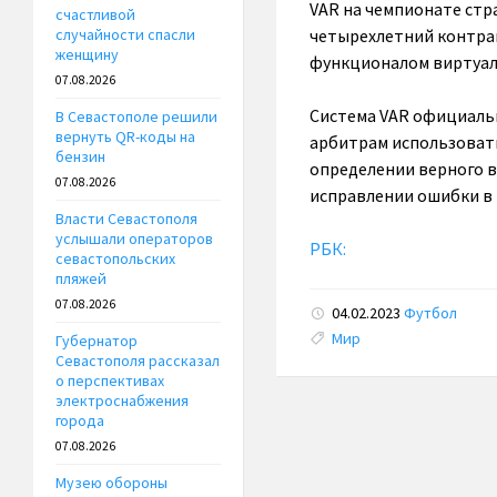
VAR на чемпионате стр
счастливой
четырехлетний контрак
случайности спасли
женщину
функционалом виртуал
07.08.2026
Система VAR официальн
В Севастополе решили
вернуть QR-коды на
арбитрам использовать
бензин
определении верного в
07.08.2026
исправлении ошибки в
Власти Севастополя
услышали операторов
РБК:
севастопольских
пляжей
07.08.2026
04.02.2023
Футбол
Tags:
Мир
Губернатор
Севастополя рассказал
о перспективах
электроснабжения
города
07.08.2026
Музею обороны