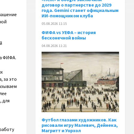
договор о партнерстве до 2029
года. Gemini станет официальным
глашение
ИИ-помощником клуба
ной
05.08.2026 11:15
ФИФА vs УЕФА – история
бесконечной войны
й
04.08.2026 11:21
а ФИФА.
ых
, за это
казываем
лее
, для
Футбол глазами художников. Как
рисовали игру Малевич, Дейнека,
 работу
Магритт и Уорхол