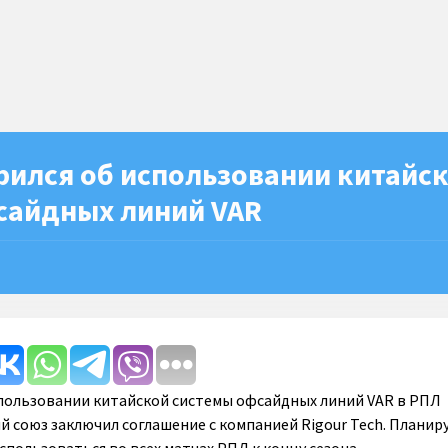
рился об использовании китайс
сайдных линий VAR
пользовании китайской системы офсайдных линий VAR в РПЛ
 союз заключил соглашение с компанией Rigour Tech. Планиру