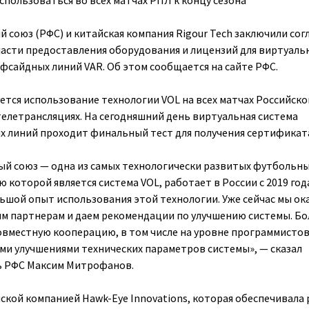
спользоваться во всех матчах РПЛ к концу сезона
 союз (РФС) и китайская компания Rigour Tech заключили со
ласти предоставления оборудования и лицензий для виртуаль
фсайдных линий VAR. Об этом сообщается на сайте РФС.
уется использование технологии VOL на всех матчах Российско
телетрансляциях. На сегодняшний день виртуальная система
х линий проходит финальный тест для получения сертификат
й союз — одна из самых технологически развитых футбольн
ю которой является система VOL, работает в России с 2019 года
ьшой опыт использования этой технологии. Уже сейчас мы о
м партнерам и даем рекомендации по улучшению системы. Бо
овместную кооперацию, в том числе на уровне программистов
и улучшениями технических параметров системы», — сказал
ь РФС Максим Митрофанов.
ской компанией Hawk-Eye Innovations, которая обеспечивала