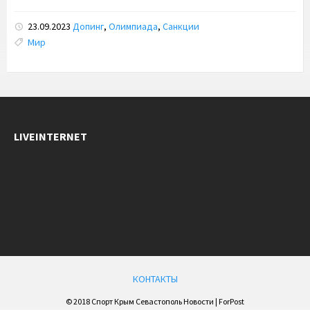
23.09.2023
Допинг
,
Олимпиада
,
Санкции
Tags:
Мир
LIVEINTERNET
КОНТАКТЫ
© 2018 Спорт Крым Севастополь Новости | ForPost