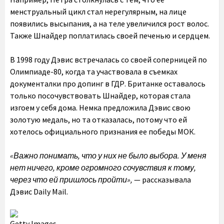
менструальный цикл стал нерегулярным, на лице
появились высыпания, а на теле увеличился рост волос.
Также Шнайдер поплатилась своей печенью и сердцем.
В 1998 году Дэвис встречалась со своей соперницей по
Олимпиаде-80, когда та участвовала в съемках
документалки про допинг в ГДР. Британке оставалось
только посочувствовать Шнайдер, которая стала
изгоем у себя дома. Немка предложила Дэвис свою
золотую медаль, но та отказалась, потому что ей
хотелось официального признания ее победы МОК.
«Важно понимать, что у них не было выбора. У меня
нет ничего, кроме огромного сочувствия к тому,
через что ей пришлось пройти»,
— рассказывала
Дэвис Daily Mail.
Getty Images