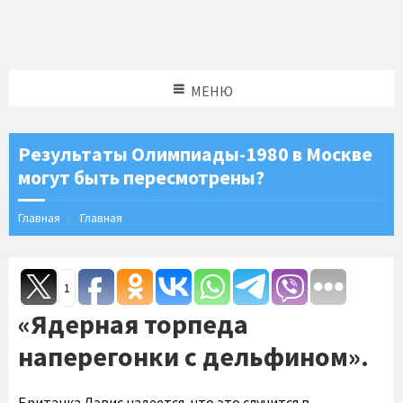
МЕНЮ
Результаты Олимпиады-1980 в Москве
могут быть пересмотрены?
Главная
Главная
1
«Ядерная торпеда
наперегонки с дельфином».
Британка Дэвис надеется, что это случится в