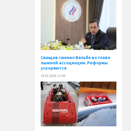
Свищев сменил Вяльбе во главе
лыжной ассоциации. Реформы
ускоряются
24.03.2026 11:48