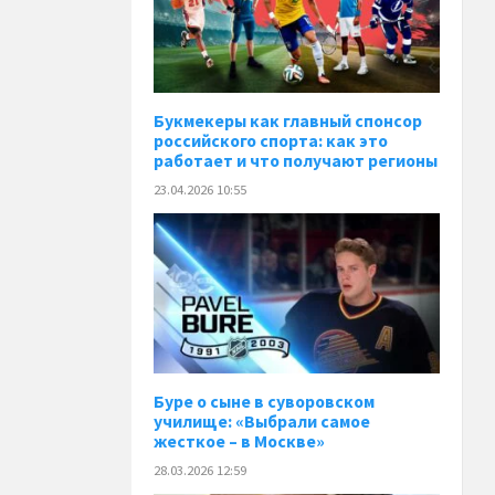
Букмекеры как главный спонсор
российского спорта: как это
работает и что получают регионы
23.04.2026 10:55
Буре о сыне в суворовском
училище: «Выбрали самое
жесткое – в Москве»
28.03.2026 12:59