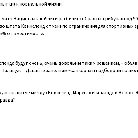
опытки) к нормальной жизни.
) матч Национальной лиги регбилиг собрал на трибунах под 50
во штата Квинсленд отменило ограничения для спортивных а
75% от вместимости.
сленда будут очень, очень довольны таким решением, – объяв
 Палащук. – Давайте заполним «Санкорп» и подбодрим наших 
буны на матче между «Квинсленд Марунс» и командой Нового
правда?