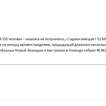
 155 человек – аншлага не получилось, стадион вмещает 52 500
е на рекорд времен пандемии, предыдущий держался несколь
 сборных Новой Зеландии и Австралии в Окленде собрал 46 06