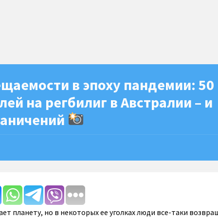
щаемости в эпоху пандемии: 50
лей на регбилиг в Австралии – и
раничений
ает планету, но в некоторых ее уголках люди все-таки возвр