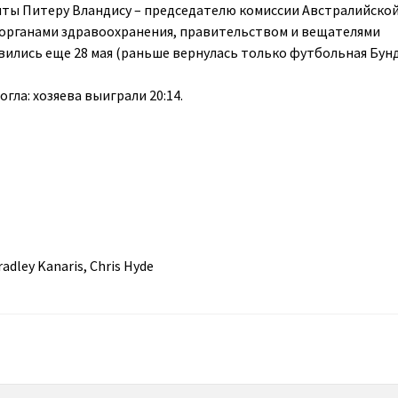
ы Питеру Вландису – председателю комиссии Австралийской
с органами здравоохранения, правительством и вещателями
ились еще 28 мая (раньше вернулась только футбольная Бунд
ла: хозяева выиграли 20:14.
radley Kanaris, Chris Hyde