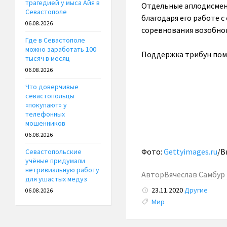
трагедией у мыса Айя в
Отдельные аплодисмент
Севастополе
благодаря его работе 
06.08.2026
соревнования возобнов
Где в Севастополе
можно заработать 100
Поддержка трибун помог
тысяч в месяц
06.08.2026
Что доверчивые
севастопольцы
«покупают» у
телефонных
мошенников
06.08.2026
Фото:
Gettyimages.ru
/B
Севастопольские
учёные придумали
нетривиальную работу
Автор
Вячеслав Самбур
для ушастых медуз
23.11.2020
Другие
06.08.2026
Tags:
Мир