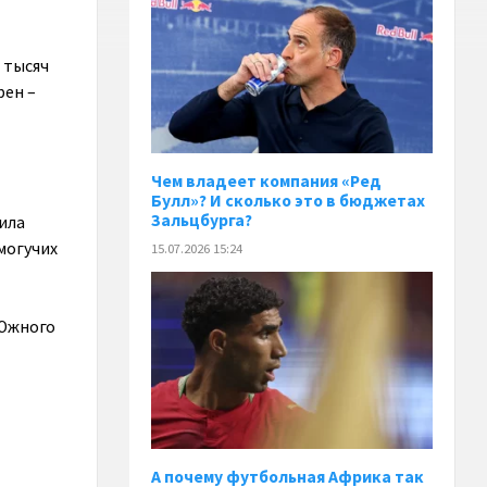
 тысяч
рен –
Чем владеет компания «Ред
Булл»? И сколько это в бюджетах
Зальцбурга?
ила
могучих
15.07.2026 15:24
 Южного
А почему футбольная Африка так