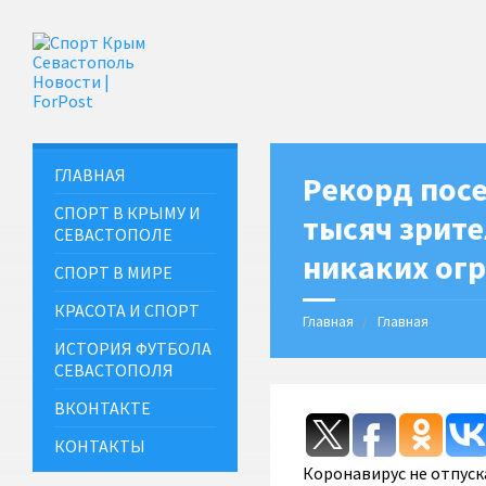
ГЛАВНАЯ
Рекорд посе
СПОРТ В КРЫМУ И
тысяч зрите
СЕВАСТОПОЛЕ
никаких ог
СПОРТ В МИРЕ
КРАСОТА И СПОРТ
Главная
Главная
ИСТОРИЯ ФУТБОЛА
СЕВАСТОПОЛЯ
ВКОНТАКТЕ
КОНТАКТЫ
Коронавирус не отпуск