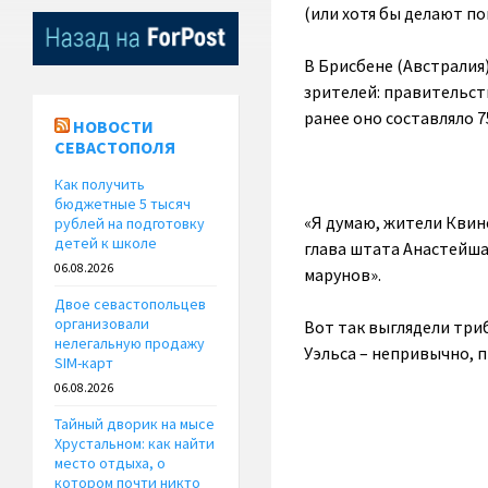
(или хотя бы делают п
В Брисбене (Австралия
зрителей: правительст
ранее оно составляло 
НОВОСТИ
СЕВАСТОПОЛЯ
Как получить
бюджетные 5 тысяч
«Я думаю, жители Квин
рублей на подготовку
детей к школе
глава штата Анастейша
06.08.2026
марунов».
Двое севастопольцев
организовали
Вот так выглядели три
нелегальную продажу
Уэльса – непривычно, 
SIM-карт
06.08.2026
Тайный дворик на мысе
Хрустальном: как найти
место отдыха, о
котором почти никто