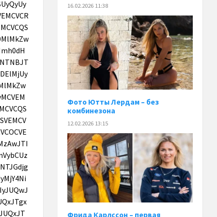
16.02.2026 11:38
Фото Ютты Лердам – без
комбинезона
12.02.2026 13:15
Фрида Карлссон – первая