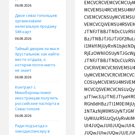
06.08.2026
Двое севастопольцев
организовали
нелегальную продажу
SIM-карт
06.08.2026
Тайный дворик на мысе
Хрустальном: как найти
место отдыха, о
котором почти никто
не знает
06.08.2026
Контракт с
Минобороны помог
иностранцам получить
российские паспорта в
Севастополе
06.08.2026
Ради подъезда к
онкодиспансеру в