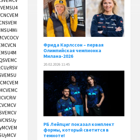
Фрида Карлссон – первая
Олимпийская чемпионка
Милана-2026
20.02.2026 11:45
РБ Лейпциг показал комплект
формы, который светится в
темноте!