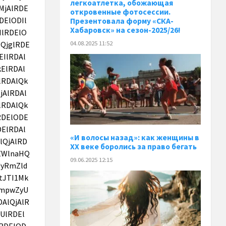
легкоатлетка, обожающая
откровенные фотосессии.
Презентовала форму «СКА-
Хабаровск» на сезон-2025/26!
04.08.2025 11:52
«И волосы назад»: как женщины в
XX веке боролись за право бегать
09.06.2025 12:15