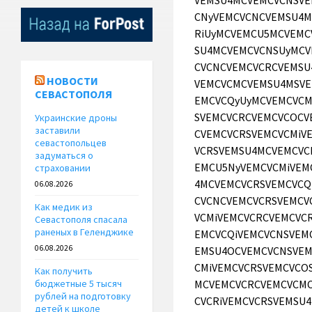
НОВОСТИ
СЕВАСТОПОЛЯ
Украинские дроны
заставили
севастопольцев
задуматься о
страховании
06.08.2026
Как медик из
Севастополя спасала
раненых в Геленджике
06.08.2026
Как получить
бюджетные 5 тысяч
рублей на подготовку
детей к школе