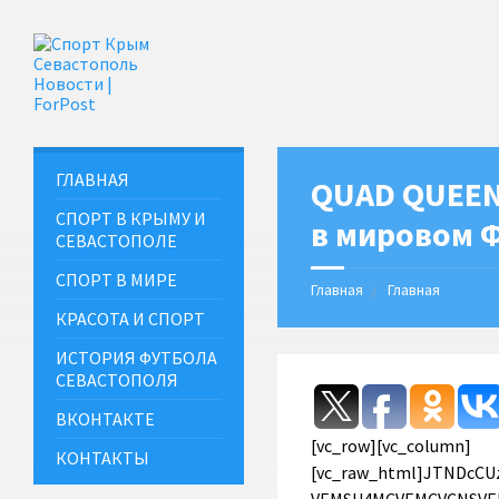
ГЛАВНАЯ
QUAD QUEEN
СПОРТ В КРЫМУ И
в мировом 
СЕВАСТОПОЛЕ
СПОРТ В МИРЕ
Главная
Главная
КРАСОТА И СПОРТ
ИСТОРИЯ ФУТБОЛА
СЕВАСТОПОЛЯ
ВКОНТАКТЕ
[vc_row][vc_column][vc_raw_html]JTNDcCUzRSVEMCU5QyVEMCVCRSVEMCVCOCUyMCVEMCVCOCVEMSU4MSVEMCVCQSVEMSU4MCVEMCVCNSVEMCVCRCVEMCVCRCVEMCVCOCVEMCVCNSUyMCVEMCVCRiVEMCVCRSVEMCVCNyVEMCVCNCVEMSU4MCVEMCVCMCVEMCVCMiVEMCVCQiVEMCVCNSVEMCVCRCVEMCVCOCVEMSU4RiUyMCVEMCU5MCVEMCVCQiVEMCVCNSVEMCVCQSVEMSU4MSVEMCVCMCVEMCVCRCVEMCVCNCVEMSU4MCVEMCVCNSUyMCVEMSU4MSUyMCVEMCVCRSVEMSU4NyVEMCVCNSVEMSU4MCVEMCVCNSVEMCVCNCVEMCVCRCVEMSU4QiVEMCVCQyVEMCVCOCUyMCVEMSU4NCVEMCVCMCVEMCVCRCVEMSU4MiVEMCVCMCVEMSU4MSVEMSU4MiVEMCVCOCVEMSU4NyVEMCVCNSVEMSU4MSVEMCVCQSVEMCVCOCVEMCVCQyUyMCVEMCVCMiVEMSU4QiVEMSU4MSVEMSU4MiVEMSU4MyVEMCVCRiVEMCVCQiVEMCVCNSVEMCVCRCVEMCVCOCVEMCVCNSVEMCVCQyUyMCVEMCVCOCUyMCVEMCVCQyVEMCVCOCVEMSU4MCVEMCVCRSVEMCVCMiVEMSU4QiVEMCVCQyVEMCVCOCUyMCVEMSU4MCVEMCVCNSVEMCVCQSVEMCVCRSVEMSU4MCVEMCVCNCVEMCVCMCVEMCVCQyVEMCVCOC4lM0MlMkZwJTNFJTBBJTNDcCUzRSVEMCU5NyVEMCVCMiVEMCVCMCVEMCVCRCVEMCVCOCVEMCVCNSUyMCVEMCU5QSVEMCVCRSVEMSU4MCVEMCVCRSVEMCVCQiVEMCVCNSVEMCVCMiVEMSU4QiUyMCVEMCU5QSVEMCVCMiVEMCVCMCVEMCVCNCVEMCVCRSVEMCVCMiUyMCVEMSU4MyVEMCVCNiVEMCVCNSUyMCVEMCVCNCVEMCVCMCVEMCVCMiVEMCVCRCVEMCVCRSUyMCVEMCVCNyVEMCVCMCVEMCVCQSVEMSU4MCVEMCVCNSVEMCVCRiVEMCVCQiVEMCVCNSVEMCVCRCVEMCVCRSUyMCVEMCVCNyVEMCVCMCUyMCVEMCVBMSVEMCVCMCVEMSU4OCVEMCVCNSVEMCVCOSUyMCVEMCVBMiVEMSU4MCVEMSU4MyVEMSU4MSVEMCVCRSVEMCVCMiVEMCVCRSVEMCVCOSUyQyUyMCVEMSU4MiVEMCVCMCVEMCVCQSUyMCVEMCVCNSVEMCVCNSUyMCVEMCVCRCVEMCVCMCVEMCVCNyVEMSU4QiVEMCVCMiVEMCVCMCVEMSU4RSVEMSU4MiUyMCVEMCVCRiVEMCVCRSVEMSU4MSVEMSU4MiVEMCVCRSVEMSU4RiVEMCVCRCVEMCVCRCVEMCVCRSUyMCVEMCVCRCVEMCVCMCUyMCVEMSU4MSVEMCVCMCVEMCVCOSVEMSU4MiVEMCVCNSUyMElTVSUyQyUyMCVEMSU4RCVEMSU4MiVEMCVCRSVEMSU4MiUyMCVEMSU4MCVEMCVCMCVEMCVCNyUyMCVEMCVCRCVEMCVCNSUyMCVEMSU4MSVEMSU4MiVEMCVCMCVEMCVCQiUyMCVEMCVCOCVEMSU4MSVEMCVCQSVEMCVCQiVEMSU4RSVEMSU4NyVEMCVCNSVEMCVCRCVEMCVCOCVEMCVCNSVEMCVCQy4lM0MlMkZwJTNFJTBBJTNDcCUzRSUzQ2ltZyUyMGhlaWdodCUzRCUyMjM4MCUyMiUyMHNyYyUzRCUyMmh0dHBzJTNBJTJGJTJGY2RuLnRyaWJ1bmEuY29tJTJGZmV0Y2glMkYlM0Z1cmwlM0RodHRwcyUyNTNBJTI1MkYlMjUyRnN1bjktNDgudXNlcmFwaS5jb20lMjUyRmM4NTUwMzYlMjUyRnY4NTUwMzYzNDElMjUyRjEzOWNlOSUyNTJGcWgwcDdUcldvYlkuanBnJTIyJTIwd2lkdGglM0QlMjI3OTYlMjIlM0UlM0MlMkZwJTNFJTBBJTNDcCUzRSVEMCVBMiVEMCVCNSVEMCVCRiVEMCVCNSVEMSU4MCVEMSU4QyUyMCVEMCVCRiVEMCVCNSVEMSU4MCVEMCVCNSVEMCVCOSVEMCVCNCVEMCVCNSVEMCVCQyUyMCVEMCVCQSUyMCVEMCVCRCVEMCVCNSVEMCVCMSVEMCVCRSVEMCVCQiVEMSU4QyVEMSU4OCVEMCVCRSVEMCVCOSUyMCVEMSU4MSVEMSU4MiVEMCVCMCVEMSU4MiVEMCVCOCVEMSU4MSVEMSU4MiVEMCVCOCVEMCVCQSVEMCVCNSUzQyUyRnAlM0UlMEElM0NwJTNFJTNDaW1nJTIwaGVpZ2h0JTNEJTIyMzAwJTIyJTIwc3JjJTNEJTIyaHR0cHMlM0ElMkYlMkZjZG4udHJpYnVuYS5jb20lMkZmZXRjaCUyRiUzRnVybCUzRGh0dHBzJTI1M0ElMjUyRiUyNTJGc3VuOS0zOC51c2VyYXBpLmNvbSUyNTJGYzg1NTAzNiUyNTJGdjg1NTAzNjM0MSUyNTJGMTM5Y2YzJTI1MkY3STAwelNpZ1Uydy5qcGclMjIlMjB3aWR0aCUzRCUyMjY4NiUyMiUzRSUzQyUyRnAlM0UlMEElM0NwJTNFJUQwJTlBJUQwJUIwJUQwJUJBJTIwJUQwJUIyJUQwJUI4JUQwJUI0JUQwJUI4JUQwJUJDJTJDJTIwJUQwJTkwJUQwJUJCJUQwJUI1JUQwJUJBJUQxJTgxJUQwJUIwJUQwJUJEJUQwJUI0JUQxJTgwJUQwJUIwJTIwJUQwJUIxJUQwJUJFJUQwJUJCJUQxJThDJUQxJTg4JUQwJUI1JTIwJUQwJUJGJUQwJUJFJUQwJUJCJUQwJUJFJUQwJUIyJUQwJUI4JUQwJUJEJUQxJThCJTIwJUQwJUIxJUQwJUIwJUQwJUJCJUQwJUJCJUQwJUJFJUQwJUIyJTIwJUQwJUJGJUQwJUJFJTIwJUQxJTgyJUQwJUI1JUQxJTg1JUQwJUJEJUQwJUI4JUQwJUJBJUQwJUI1JTIwJUQwJUJEJUQwJUIwJUQwJUIxJUQwJUI4JUQxJTgwJUQwJUIwJUQwJUI1JUQxJTgyJTIwJUQxJTgyJUQwJUJFJUQwJUJCJUQxJThDJUQwJUJBJUQwJUJFJTIwJUQwJUI3JUQwJUIwJTIwJUQxJTgxJUQxJTg3JUQwJUI1JUQxJTgyJTIwJUQxJTg3JUQwJUI1JUQxJTgyJUQwJUIyJUQwJUI1JUQxJTgwJUQwJUJEJUQxJThCJUQxJTg1JTIwJUQwJUJGJUQxJTgwJUQxJThCJUQwJUI2JUQwJUJBJUQwJUJFJUQwJUIyLiUyMCVEMCVBMiVEMCVCMCVEMCVCQSVEMCVCNiVEMCVCNSUyMCVEMCVCRSVEMSU4MiVEMCVCQyVEMCVCNSVEMSU4MiVEMCVCOCVEMCVCQyUyMCVEMCVCRCVEMCVCMCVEMSU4MSVEMCVCQSVEMCVCRSVEMCVCQiVEMSU4QyVEMCVCQSVEMCVCRSUyMCVEMSU4MSVEMCVCOCVEMCVCQiVEMSU4QyVEMCVCRCVEMCVCRSUyMCVEMSU4MSVEMSU4MyVEMCVCNCVEMSU4QyVEMCVCOCUyMCVEMCVCNyVEMCVCMCVEMCVCNiVEMCVCMCVEMCVCQiVEMCVCOCUyMCVEMCVCRSVEMSU4NiVEMCVCNSVEMCVCRCVEMCVCQSVEMCVCOCUyMCVEMCVCRCVEMCVCMCUyMEphcGFuJTIwT3BlbiUyMCVEMCVCRiVEMCVCRSUyMCVEMSU4NyVEMCVCNSVEMSU4MiVEMCVCMiVEMCVCNSVEMSU4MCVEMCVCRCVEMSU4QiVEMCVCQyUyMCVEMCVCRiVEMSU4MCVEMSU4QiVEMCVCNiVEMCVCQSVEMCVCMCVEMCVCQyUyMCUyOCVEMCVCOCUyMCVEMCVCRCVEMCVCNSUyMCVEMSU4MiVEMCVCRSVEMCVCQiVEMSU4QyVEMCVCQSVEMCVCRSUyOSUyQyUyMCVEMCVCNCVEMCVCMCUyMCVEMSU4MiVEMCVCMCVEMCVCQSUyQyUyMCVEMSU4NyVEMSU4MiVEMCVCRSUyMCVEMCVCRCVEMCVCMCUyMFNrYXRlJTIwQ2FuYWRhJTIwJUQwJUI0JUQwJUIwJUQwJUI2JUQwJUI1JTIwJUQxJTgxJTIwJUQwJUJGJUQwJUIwJUQwJUI0JUQwJUI1JUQwJUJEJUQwJUI4JUQwJUI1JUQwJUJDJTIwJUQxJTgxJTIwJUQwJUE3JUQwJUI1JUQxJTgyJUQwJUIyJUQwJUI1JUQxJTgwJUQwJUJEJUQwJUJFJUQwJUIzJUQwJUJFJTIwJUQwJUExJUQwJUIwJUQwJUJCJUQxJThDJUQxJTg1JUQwJUJFJUQwJUIyJUQwJUIwJTJDJTIwJUQwJUExJUQwJUIwJUQxJTg4JUQwJUIwJTIwJUQwJUJEJUQwJUIwJUQwJUIxJUQxJTgwJUQwJUIwJUQwJUJCJUQwJUIwJTIwJUQwJUIyJUQxJTgxJUQwJUI1JUQwJUIzJUQwJUJFJTIwJUQwJUJEJUQwJUIwJTIwMiUyMCVEMCVCMSVEMCVCMCVEMCVCQiVEMCVCQiVEMCVCMCUyMCVEMCVCQyVEMCVCNSVEMCVCRCVEMSU4QyVEMSU4OCVEMCVCNSUyQyUyMCVEMSU4NyVEMCVCNSVEMCVCQyUyMCVEMCVCRCVEMCVCMCUyMEpPLiUzQyUyRnAlM0UlMEElM0NwJTNFJTNDaW1nJTIwaGVpZ2h0JTNEJTIyMTkwJTIyJTIwc3JjJTNEJTIyaHR0cHMlM0ElMkYlMkZjZG4udHJpYnVuYS5jb20lMkZmZXRjaCUyRiUzRnVybCUzRGh0dHBzJTI1M0ElMjUyRiUyNTJGc3VuOS02Ny51c2VyYXBpLmNvbSUyNTJGYzg1NTAzNiUyNTJGdjg1NTAzNjM0MSUyNTJGMTM5Y2ZkJTI1MkY1VGZVQmVNNXQtNC5qcGclMjIlMjB3aWR0aCUzRCUyMjcwMiUyMiUzRSUzQyUyRnAlM0UlMEElM0NwJTNFJUQwJTk3JUQwJUI0JUQwJUI1JUQxJTgxJUQxJThDJTIwJUQwJUI4JTIwJUQwJUI0JUQwJUIwJUQwJUJCJUQwJUI1JUQwJUI1JTIwJUQxJTgzJUQxJTgxJUQxJTgwJUQwJUI1JUQwJUI0JUQwJUJEJUQwJUI1JUQwJUJEJUQwJUJEJUQxJThCJUQwJUI1JTIwJUQwJUI0JUQwJUIwJUQwJUJEJUQwJUJEJUQxJThCJUQwJUI1JTIwJUQwJUIxJUQxJTgwJUQwJUIwJUQwJUJCJUQwJUI4JUQxJTgxJUQxJThDJTIwJUQxJTgxJTIwJUQxJTgzJUQxJTg3JUQwJUI1JUQxJTgyJUQwJUJFJUQwJUJDJTIwJUQwJUJGJUQwJUIwJUQwJUI0JUQwJUI1JUQwJUJEJUQwJUI4JUQwJUI5JTJDJTIwJUQwJUJEJUQwJUI1JUQwJUI0JUQwJUJFJUQwJUJBJUQxJTgwJUQxJTgzJUQxJTgyJUQwJUJFJUQwJUIyJTIwJUQwJUI4JTIwJUQxJTgxJUQxJTgyJUQwJUI1JUQwJUJGLSVEMCVCMCVEMSU4MyVEMSU4MiVEMCVCRSVEMCVCMi4lMjAlRDAlQUYlMjAlRDAlQkYlRDElODAlRDAlQkUlRDElODElRDElODIlRDAlQkUlMjAlRDAlQkYlRDAlQkUlRDElODAlRDAlQjAlRDAlQjYlRDAlQjAlRDElOEUlRDElODElRDElOEMlMjAlRDAlQkQlRDAlQjAlRDElODElRDAlQkElRDAlQkUlRDAlQkIlRDElOEMlRDAlQkElRDAlQkUlMjAlRDAlQkYlRDAlQkUlRDAlQkElRDAlQjAlMjAlRDElODElRDElODIlRDAlQjAlRDAlQjElRDAlQjglRDAlQkIlRDElOEMlRDAlQkQlRDElOEIlRDAlQjklMjAlRDAlQTclRDAlQjUlRDElODIlRDAlQjIlRDAlQjUlRDElODAlRDAlQkQlRDAlQkUlRDAlQjklMjAlRDAlOUIlRDElODMlRDElODIlRDElODYlMjAlRDElODMlMjAlRDAlQTElRDAlQjAlRDElODglRDAlQjglMjAlRDAlQjIlMjAlRDElOEQlRDElODIlRDAlQkUlRDAlQkMlMjAlRDElODElRDAlQjUlRDAlQjclRDAlQkUlRDAlQkQlRDAlQjUlMkMlMjAlRDAlQjAlMjAlRDAlQjIlRDAlQjUlRDAlQjQlRDElOEMlMjAlRDAlQjUlRDElODklRDAlQjUlMjAlRDAlQkQlRDAlQjUlRDElODIlMjAlRDAlQjQlRDAlQjAlRDAlQkQlRDAlQkQlRDElOEIlRDElODUlMjAlRDElODElMjAlRDAlQkUlRDElODIlRDAlQkElRDElODAlRDElOEIlRDElODIlRDElOEIlRDElODUlMjAlRDAlQkYlRDElODAlRDAlQkUlRDAlQkElRDAlQjAlRDElODIlRDAlQkUlRDAlQjIlMkMlMjAlRDAlQjMlRDAlQjQlRDAlQjUlMjAlRDAlQkUlRDAlQkQlMjAlRDElODIlRDAlQjAlRDAlQkElRDAlQjYlRDAlQjUlMjAlRDAlQjElRDElOEIlRDAlQkIlMjAlRDElODclRDAlQjglRDElODElRDElODIlRDAlQkUlMjAlRDAlQjglRDElODElRDAlQkYlRDAlQkUlRDAlQkIlRDAlQkQlRDAlQjUlRDAlQkQuJTNDJTJGcCUzRSUwQSUzQ3AlM0UlM0NpbWclMjBhbHQlMjBoZWlnaHQlM0QlMjIxMjAlMjIlMjBzcmMlM0QlMjJodHRwcyUzQSUyRiUyRmNkbi50cmlidW5hLmNvbSUyRmZldGNoJTJGJTNGdXJsJTNEaHR0cHMlMjUzQSUyNTJGJTI1MkZzdW45LTE0LnVzZXJhcGkuY29tJTI1MkZjODU1MDM2JTI1MkZ2ODU1MDM2MzQxJTI1MkYxMzlkMDclMjUyRlJrUlNVVVhVZVljLmpwZyUyMiUyMHdpZHRoJTNEJTIyNjgyJTIyJTNFJTNDJTJGcCUzRSUwQSUzQ3AlM0UlRDAlOUYlRDAlQkUlMjAlRDElODElRDAlQkUlRDAlQkIlRDElOEMlRDAlQkQlRDElOEIlRDAlQkMlMjAlRDAlQTclRDAlQjUlRDElODIlRDAlQjIlRDAlQjUlRDElODAlRDAlQkQlRDElOEIlRDAlQkMlMjAlRDAlQTIlRDElODMlRDAlQkIlRDElODMlRDAlQkYlRDAlQjAlRDAlQkMlMjAlRDElODElRDElODAlRDAlQjAlRDAlQjIlRDAlQkQlRDAlQjglRDElODIlRDElOEMlMjAlRDElODElMjAlRDAlQkYlRDElODAlRDAlQkUlRDElODglRDAlQkIlRDElOEIlRDAlQkMlMjAlRDAlQjMlRDAlQkUlRDAlQjQlRDAlQkUlRDAlQkMlMjAlRDAlQkYlRDAlQkUlRDAlQkElRDAlQjAlMjAlRDElODclRDElODIlRDAlQkUlMjAlRDAlQkQlRDAlQjUlRDElODclRDAlQjUlRDAlQjMlRDAlQkUlMkMlMjAlRDElODIlRDAlQjAlRDAlQkElMjAlRDAlQkElRDAlQjAlRDAlQkElMjAlRDElODMlMjAlRDAlQTElRDAlQjAlRDElODglRDAlQjglMjAlRDAlQkUlRDAlQkQlRDAlQjglMjAlRDElODIlRDAlQjUlRDAlQkYlRDAlQjUlRDElODAlRDElOEMlMjAlRDAlQjIlMjAlRDElODElRDElODMlRDAlQkMlRDAlQjAlRDElODElRDElODglRDAlQjUlRDAlQjQlRDElODglRDAlQjglRDElODUlMjAlRDAlQkElRDAlQjAlRDElODElRDAlQkElRDAlQjAlRDAlQjQlRDAlQjAlRDElODUlMjAlRDAlQkYlRDElODAlRDElOEIlRDAlQjMlRDAlQjAlRDElOEUlRDElODIlRDElODElRDElOEYuJTNDJTJGcCUzRSUwQSUzQ3AlM0UlM0NpbWclMjBoZWlnaHQlM0QlMjIxODUlMjIlMjBzcmMlM0QlMjJodHRwcyUzQSUyRiUyRmNkbi50cmlidW5hLmNvbSUyRmZldGNoJTJGJTNGdXJsJTNEaHR0cHMlMjUzQSUyNTJGJTI1MkZzdW45LTM4LnVzZXJhcGkuY29tJTI1MkZjODU1MDM2JTI1MkZ2ODU1MDM2MzQxJTI1MkYxMzlkMTElMjUyRlQ3SWNoMWZaQWg4LmpwZyUyMiUyMHdpZHRoJTNEJTIyNjg4JTIyJTNFJTNDJTJGcCUzRSUwQSUzQ3AlM0UlRDAlOUElRDAlQjAlRDElODElRDAlQkElRDAlQjAlRDAlQjQlRDElOEIlMjAlRDAlQjglRDAlQjclMjAlRDAlQTclRDAlQjUlRDElODIlRDAlQjIlRDAlQjUlRDElODAlRDAlQkQlRDElOEIlRDElODUlMjAlRDAlQjglMjAlRDElODIlRDElODAlRDAlQkUlRDAlQjklRDAlQkQlRDElOEIlRDElODUlMjAlRDElODIlRDElODMlRDAlQkIlRDElODMlRDAlQkYlRDAlQkUlRDAlQjIlMjAlRDElODIlRDAlQjAlRDAlQkElRDAlQjglRDAlQjUlMjAlRDAlQjYlRDAlQjUlMjAlRDAlQkUlRDElODIlRDAlQkIlRDAlQjglRDElODclRDAlQkQlRDElOEIlRDAlQjUlMkMlMjAlRDAlQkElRDAlQjAlRDAlQkElMjAlRDAlQjglMjAlRDAlQjIlMjAlRDAlQkYlRDElODAlRDAlQkUlRDElODglRDAlQkIlRDAlQkUlRDAlQkMlMjAlRDElODElRDAlQjUlRDAlQjclRDAlQkUlRDAlQkQlRDAlQjUlMkMlMjAlRDAlQjIlMjAlRDElODElRDElODAlRDAlQjUlRDAlQjQlRDAlQkQlRDAlQjUlRDAlQkMlMjAlRDElODclRDElODMlRDElODIlRDElOEMlMjAlRDAlQkQlRDAlQjglRDAlQjYlRDAlQjUlMkMlMjAlRDAlQkQlRDAlQkUlMjAlRDElOEQlRDElODIlRDAlQkUlMjAlRDAlQjclRDAlQjAlMjAlRDElODElRDElODclRDAlQjUlRDElODIlMjAlRDAlQkQlRDAlQjUlRDAlQjAlRDAlQjQlRDAlQjUlRDAlQkElRDAlQjIlRDAlQjAlRDElODIlRDAlQkQlRDAlQkUlRDAlQjklMjAlRDAlQkUlRDElODYlRDAlQjUlRDAlQkQlRDAlQkElRDAlQjglMjAlRDAlQjIlMjBKTyUyMCVEMCVCOCUyMCVEMCVCRiVEMCVCQiVEMSU4RSVEMSU4MSUyMCVEMCVCMiUyMCVEMCVCRiVEMSU4MCVEMCVCRSVEMSU4OCVEMCVCQiVEMCVCRSVEMCVCQyUyMCVEMSU4MSVEMCVCNSVEMCVCNyVEMCVCRSVEMCVCRCVEMCVCNSUyMCVEMCVCMiVEMSU4MSVEMCVCNS0lRDElODIlRDAlQjAlRDAlQkElRDAlQjglMjAyJTIwJUQwJUI4JUQwJUI3JTIwJUQwJUJEJUQwJUI4JUQxJTg1JTIwJUQwJUJGJUQxJTgwJUQxJThCJUQwJUIzJUQwJUIwJUQwJUJCJUQwJUI4JUQxJTgxJUQxJThDJTIwJUQwJUJEJUQwJUIwJTIwJUQwJUIyJUQwJUJEJUQxJTgzJUQxJTgyJUQxJTgwJUQwJUI1JUQwJUJE
КОНТАКТЫ