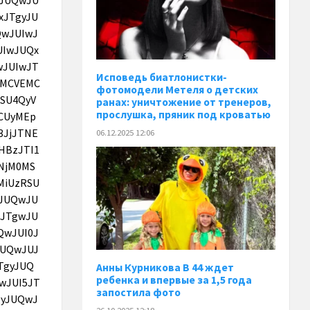
Исповедь биатлонистки-
фотомодели Метеля о детских
ранах: уничтожение от тренеров,
прослушка, пряник под кроватью
06.12.2025 12:06
Анны Курникова В 44 ждет
ребенка и впервые за 1,5 года
запостила фото