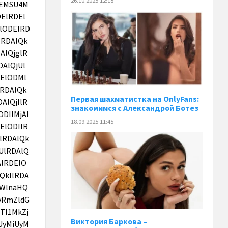
26.10.2025 12:18
Первая шахматистка на OnlyFans:
знакомимся с Александрой Ботез
18.09.2025 11:45
Виктория Баркова –