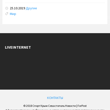
25.10.2019
Другие
Tags:
Мир
LIVEINTERNET
КОНТАКТЫ
© 2018 Спорт Крым Севастополь Новости | ForPost