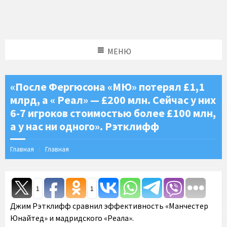
МЕНЮ
«После Фергюсона «МЮ» потерял £1,1
млрд, а « Реал» — £200 млн. Сейчас у них
6-7 игроков стоимостью более £100 млн,
а у нас ни одного». Рэтклифф
Главная
Главная
1
1
Джим Рэтклифф сравнил эффективность «Манчестер
Юнайтед» и мадридского «Реала».