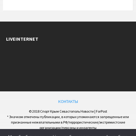
LIVEINTERNET
КОНТАКТЫ
© 2018 Спорт Крым Севастополь Новости | ForPost
* Значком отмечены публикации, в которых упоминаются запрещенные или
признанные нежелательными в РФ/террористические/экстремистские
организации/персоны и иноагенты