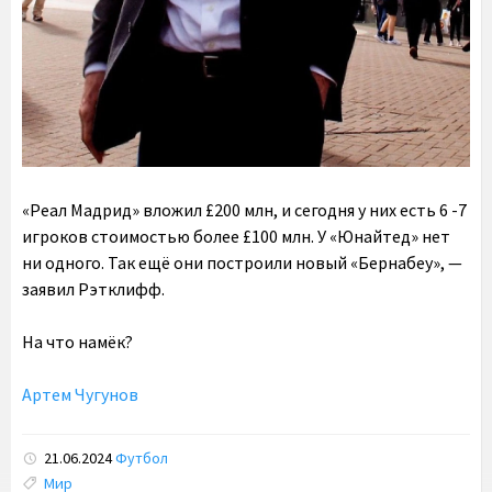
«Реал Мадрид» вложил £200 млн, и сегодня у них есть 6 -7
игроков стоимостью более £100 млн. У «Юнайтед» нет
ни одного. Так ещё они построили новый «Бернабеу», —
заявил Рэтклифф.
На что намёк?
Артем Чугунов
21.06.2024
Футбол
Tags:
Мир