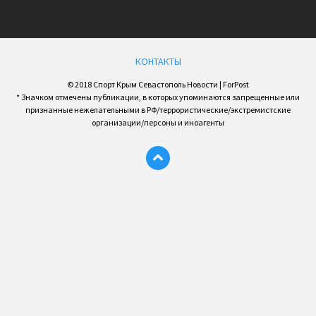
КОНТАКТЫ
© 2018 Спорт Крым Севастополь Новости | ForPost
* Значком отмечены публикации, в которых упоминаются запрещенные или
признанные нежелательными в РФ/террористические/экстремистские
организации/персоны и иноагенты