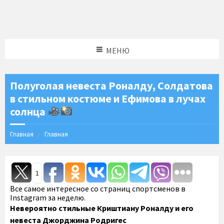
МЕНЮ
Полуголая невеста Роналду, Солдатова
в стильном костюме и Ефимова в лучах
солнца
Главная
Главная
1
Все самое интересное со страниц спортсменов в
Instagram за неделю.
Невероятно стильные Криштиану Роналду и его
невеста Джорджина Родригес