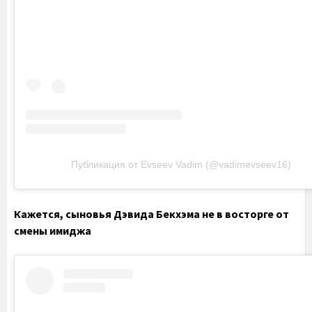
Публикация от Evseev Vadim (@vadimevseev16)
Кажется, сыновья Дэвида Бекхэма не в восторге от
смены имиджа