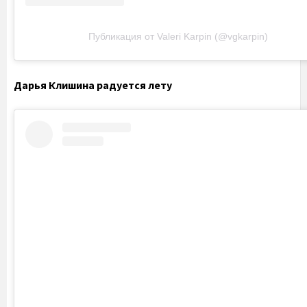
Публикация от Valeri Karpin (@vgkarpin)
Дарья Клишина радуется лету