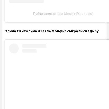
Публикация от Leo Messi (@leomessi)
Элина Свитолина и Гаэль Монфис сыграли свадьбу