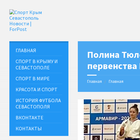
ГЛАВНАЯ
Полина Тюл
СПОРТ В КРЫМУ И
первенства
СЕВАСТОПОЛЕ
СПОРТ В МИРЕ
Главная
Главная
КРАСОТА И СПОРТ
ИСТОРИЯ ФУТБОЛА
СЕВАСТОПОЛЯ
ВКОНТАКТЕ
КОНТАКТЫ