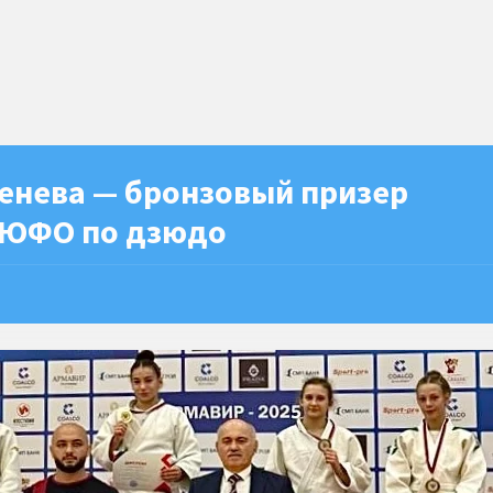
енева — бронзовый призер
 ЮФО по дзюдо