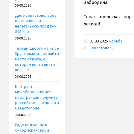
Забродина.
06.08.2026
Двое севастопольцев
Севастопольская спорт
организовали
регион!
нелегальную продажу
SIM-карт
06.08.2026
08.09.2025
Борьба
Tags:
Севастополь
Тайный дворик на мысе
Хрустальном: как найти
место отдыха, о
котором почти никто
не знает
06.08.2026
Контракт с
Минобороны помог
иностранцам получить
российские паспорта в
Севастополе
06.08.2026
Ради подъезда к
онкодиспансеру в