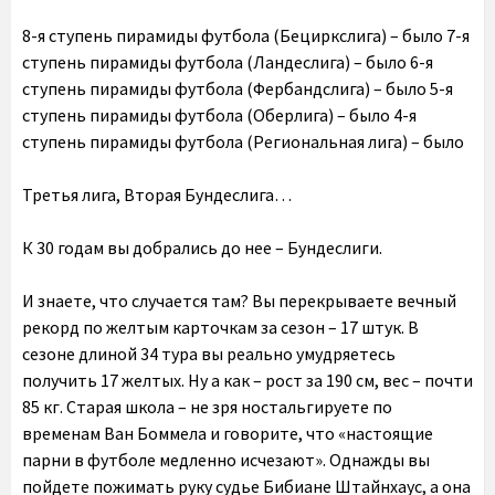
8-я ступень пирамиды футбола (Бециркслига) – было 7-я
ступень пирамиды футбола (Ландеслига) – было 6-я
ступень пирамиды футбола (Фербандслига) – было 5-я
ступень пирамиды футбола (Оберлига) – было 4-я
ступень пирамиды футбола (Региональная лига) – было
Третья лига, Вторая Бундеслига…
К 30 годам вы добрались до нее – Бундеслиги.
И знаете, что случается там? Вы перекрываете вечный
рекорд по желтым карточкам за сезон – 17 штук. В
сезоне длиной 34 тура вы реально умудряетесь
получить 17 желтых. Ну а как – рост за 190 см, вес – почти
85 кг. Старая школа – не зря ностальгируете по
временам Ван Боммела и говорите, что «настоящие
парни в футболе медленно исчезают». Однажды вы
пойдете пожимать руку судье Бибиане Штайнхаус, а она