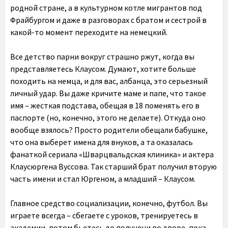
родной стране, а в культурном котле мигрантов под
Фрайбургом и даже в разговорах с братом и сестрой в
какой-то момент переходите на немецкий.
Все детство парни вокруг страшно ржут, когда вы
представляетесь Клаусом. Думают, хотите больше
походить на немца, и для вас, албанца, это серьезный
личный удар. Вы даже кричите маме и папе, что такое
имя – жесткая подстава, обещая в 18 поменять его в
паспорте (но, конечно, этого не делаете). Откуда оно
вообще взялось? Просто родители обещали бабушке,
что она выберет имена для внуков, а та оказалась
фанаткой сериала «Шварцвальдская клиника» и актера
Клаусюргена Вуссова. Так старший брат получил вторую
часть имени и стал Юргеном, а младший – Клаусом.
Главное средство социализации, конечно, футбол. Вы
играете всегда – сбегаете с уроков, тренируетесь в
академии, потом бьетесь до полуночи во дворе, пока