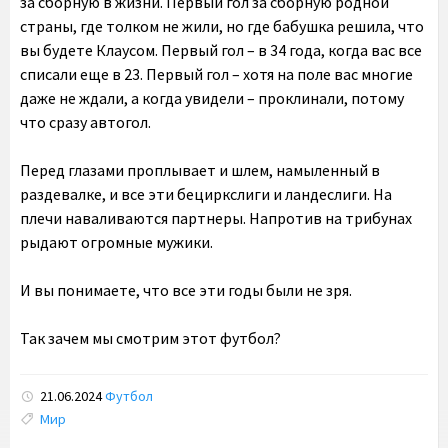
за сборную в жизни. Первый гол за сборную родной
страны, где толком не жили, но где бабушка решила, что
вы будете Клаусом. Первый гол – в 34 года, когда вас все
списали еще в 23. Первый гол – хотя на поле вас многие
даже не ждали, а когда увидели – проклинали, потому
что сразу автогол.
Перед глазами проплывает и шлем, намыленный в
раздевалке, и все эти бециркслиги и ландеслиги. На
плечи наваливаются партнеры. Напротив на трибунах
рыдают огромные мужики.
И вы понимаете, что все эти годы были не зря.
Так зачем мы смотрим этот футбол?
21.06.2024
Футбол
Tags:
Мир