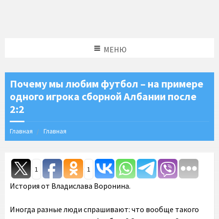
МЕНЮ
Почему мы любим футбол – на примере
одного игрока сборной Албании после
2:2
Главная
Главная
1
1
История от Владислава Воронина.
Иногда разные люди спрашивают: что вообще такого