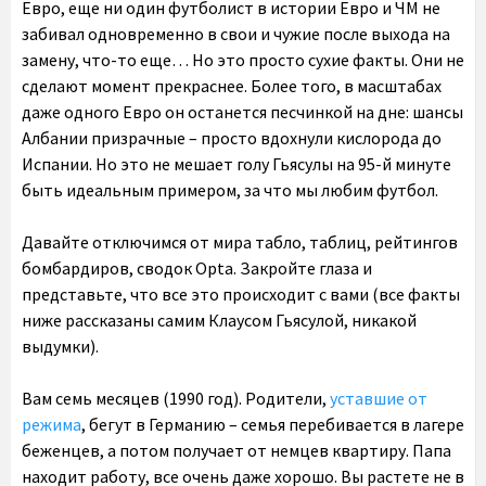
Евро, еще ни один футболист в истории Евро и ЧМ не
забивал одновременно в свои и чужие после выхода на
замену, что-то еще… Но это просто сухие факты. Они не
сделают момент прекраснее. Более того, в масштабах
даже одного Евро он останется песчинкой на дне: шансы
Албании призрачные – просто вдохнули кислорода до
Испании. Но это не мешает голу Гьясулы на 95-й минуте
быть идеальным примером, за что мы любим футбол.
Давайте отключимся от мира табло, таблиц, рейтингов
бомбардиров, сводок Opta. Закройте глаза и
представьте, что все это происходит с вами (все факты
ниже рассказаны самим Клаусом Гьясулой, никакой
выдумки).
Вам семь месяцев (1990 год). Родители,
уставшие от
режима
, бегут в Германию – семья перебивается в лагере
беженцев, а потом получает от немцев квартиру. Папа
находит работу, все очень даже хорошо. Вы растете не в