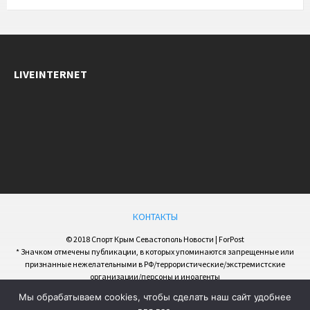
LIVEINTERNET
КОНТАКТЫ
© 2018 Спорт Крым Севастополь Новости | ForPost
* Значком отмечены публикации, в которых упоминаются запрещенные или
признанные нежелательными в РФ/террористические/экстремистские
организации/персоны и иноагенты
Мы обрабатываем cookies, чтобы сделать наш сайт удобнее