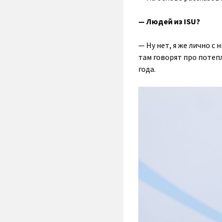
— Людей из ISU?
— Ну нет, я же лично с
там говорят про потепл
года.