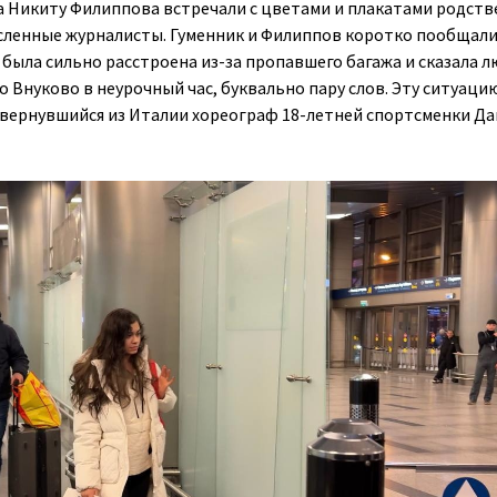
а Никиту Филиппова встречали с цветами и плакатами родств
сленные журналисты. Гуменник и Филиппов коротко пообщал
 была сильно расстроена из-за пропавшего багажа и сказала л
 Внуково в неурочный час, буквально пару слов. Эту ситуаци
 вернувшийся из Италии хореограф 18-летней спортсменки Д