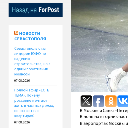
НОВОСТИ
СЕВАСТОПОЛЯ
Севастополь стал
лидером ЮФО по
падению
строительства, но с
одним позитивным
нюансом
07.08.2026
Прямой эфир «ЕСТЬ
ТЕМА». Почему
россияне мечтают
жить в частных домах,
В Москве и Санкт-Пете
но остаются в
квартирах?
В ночь на вторник час
В аэропортах Москвы и
07.08.2026