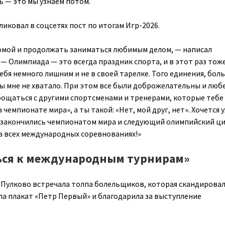
ь — это мы узнаем потом.
ликовал в соцсетях пост по итогам Игр-2026.
омой и продолжать заниматься любимым делом, — написал
— Олимпиада — это всегда праздник спорта, и в этот раз тож
себя немного лишним и не в своей тарелке. Того единения, бол
 мне не хватало. При этом все были доброжелательны и люб
рощаться с другими спортсменами и тренерами, которые тебе
 чемпионате мира», а ты такой: «Нет, мой друг, нет». Хочется 
 закончились чемпионатом мира и следующий олимпийский ц
а всех международных соревнованиях!»
ться к международным турнирам»
 Пулково встречала толпа болельщиков, которая скандировал
а плакат «Петр Первый» и благодарила за выступление