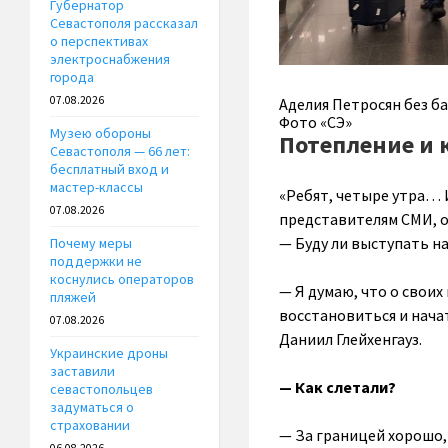
Губернатор
Севастополя рассказал
о перспективах
электроснабжения
города
07.08.2026
Аделия Петросян без б
Фото «СЭ»
Музею обороны
Потепление и 
Севастополя — 66 лет:
бесплатный вход и
мастер-классы
«Ребят, четыре утра… 
07.08.2026
представителям СМИ, о
— Буду ли выступать на
Почему меры
поддержки не
коснулись операторов
— Я думаю, что о своих
пляжей
восстановиться и нача
07.08.2026
Даниил Глейхенгауз.
Украинские дроны
заставили
— Как слетали?
севастопольцев
задуматься о
страховании
— За границей хорошо,