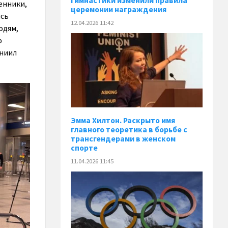
гимнастики изменили правила
енники,
церемонии награждения
ись
12.04.2026 11:42
юдям,
ю
аниил
Эмма Хилтон. Раскрыто имя
главного теоретика в борьбе с
трансгендерами в женском
спорте
11.04.2026 11:45