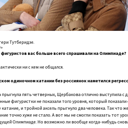
тери Тутберидзе.
Э»
х фигуристов вас больше всего спрашивали на Олимпиаде?
рактически ни с кем не общался.
ском одиночном катании без россиянок наметился регрес
ва прыгнула пять четверных, Щербакова отлично выступила с 
нные фигуристки не показали того уровня, который показали 
 катание, и тройной аксель прыгнуло два человека. Так что ж
ие точно хуже не стало. А вот мы не смогли показать тот уро
дущей Олимпиаде. Но возможно ли вообще когда-нибудь снов