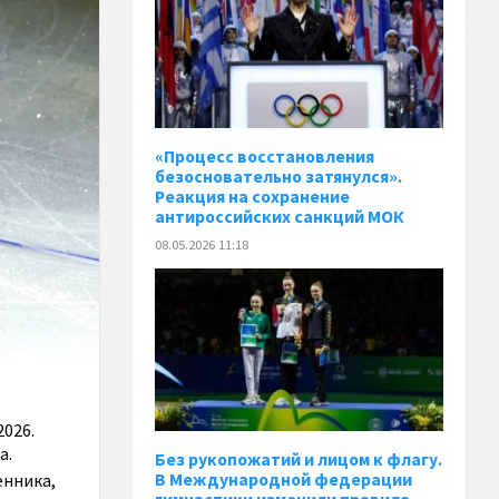
«Процесс восстановления
безосновательно затянулся».
Реакция на сохранение
антироссийских санкций МОК
08.05.2026 11:18
2026.
а.
Без рукопожатий и лицом к флагу.
В Международной федерации
енника,