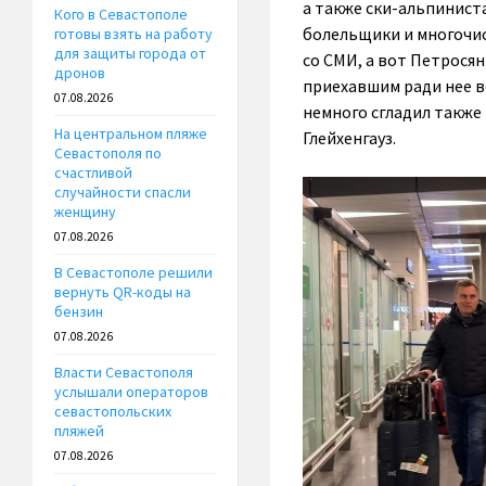
а также ски-альпинист
Кого в Севастополе
болельщики и многочи
готовы взять на работу
для защиты города от
со СМИ, а вот Петросян
дронов
приехавшим ради нее во
07.08.2026
немного сгладил также
На центральном пляже
Глейхенгауз.
Севастополя по
счастливой
случайности спасли
женщину
07.08.2026
В Севастополе решили
вернуть QR-коды на
бензин
07.08.2026
Власти Севастополя
услышали операторов
севастопольских
пляжей
07.08.2026