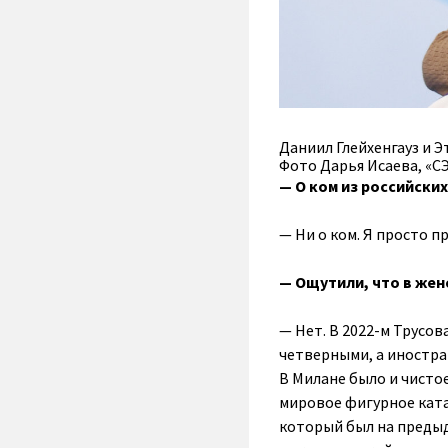
Даниил Глейхенгауз и Э
Фото Дарья Исаева, «С
— О ком из российски
— Ни о ком. Я просто п
— Ощутили, что в жен
— Нет. В 2022-м Трусо
четверными, а иностра
В Милане было и чистое
мировое фигурное катан
который был на преды