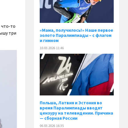
е что-то
«Мама, получилось!» Наше первое
лышу три
золото Паралимпиады – с флагом
и гимном
10.03.2026 11:46
Польша, Латвия и Эстония во
время Паралимпиады вводят
цензуру на телевидении. Причина
— сборная России
06.03.2026 16:35