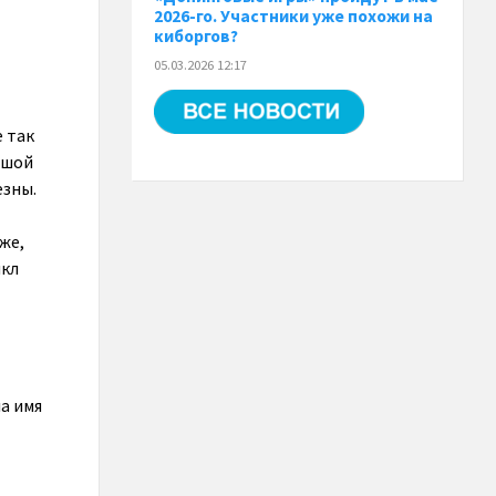
2026-го. Участники уже похожи на
киборгов?
05.03.2026 12:17
е так
ьшой
езны.
уже,
икл
а имя