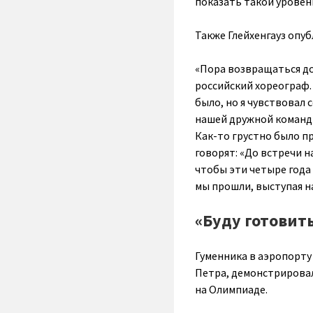
показать такой уровен
Также Глейхенгауз опуб
«Пора возвращаться д
российский хореограф. 
было, но я чувствовал 
нашей дружной команды
Как-то грустно было п
говорят: «До встречи на
чтобы эти четыре года
мы прошли, выступая н
«Буду готови
Гуменника в аэропорту
Петра, демонстрировал
на Олимпиаде.