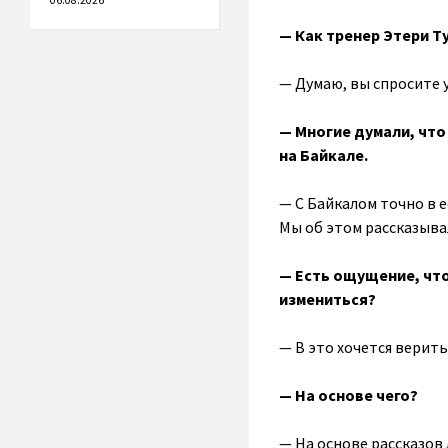
06.08.2026
— Как тренер Этери Т
— Думаю, вы спросите у
— Многие думали, что
на Байкале.
— С Байкалом точно в е
Мы об этом рассказыва
— Есть ощущение, что
измениться?
— В это хочется верить
— На основе чего?
— На основе рассказов