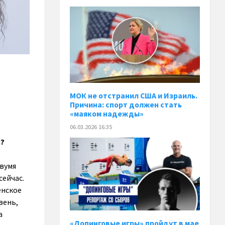
МОК не отстранил США и Израиль.
Причина: спорт должен стать
«маяком надежды»
06.03.2026 16:35
с?
двумя
сейчас.
енское
вень,
а
«Допинговые игры» пройдут в мае