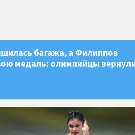
ишилась багажа, а Филиппов
вою медаль: олимпийцы вернули