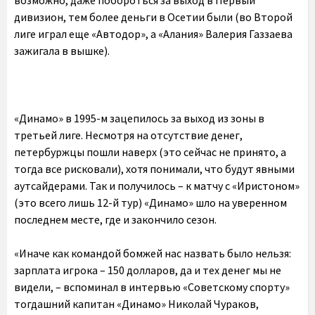
возможно, даже побороться за выход в Первый
дивизион, тем более деньги в Осетии были (во Второй
лиге играл еще «Автодор», а «Алания» Валерия Газзаева
зажигала в вышке).
«Динамо» в 1995-м зацепилось за выход из зоны в
третьей лиге. Несмотря на отсутствие денег,
петербуржцы пошли наверх (это сейчас не принято, а
тогда все рисковали), хотя понимали, что будут явными
аутсайдерами. Так и получилось – к матчу с «Иристоном»
(это всего лишь 12-й тур) «Динамо» шло на уверенном
последнем месте, где и закончило сезон.
«Иначе как командой бомжей нас назвать было нельзя:
зарплата игрока – 150 долларов, да и тех денег мы не
видели, – вспоминал в интервью «Советскому спорту»
тогдашний капитан «Динамо» Николай Чураков,