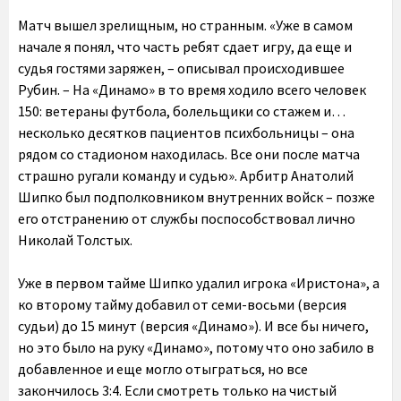
Матч вышел зрелищным, но странным. «Уже в самом
начале я понял, что часть ребят сдает игру, да еще и
судья гостями заряжен, – описывал происходившее
Рубин. – На «Динамо» в то время ходило всего человек
150: ветераны футбола, болельщики со стажем и…
несколько десятков пациентов психбольницы – она
рядом со стадионом находилась. Все они после матча
страшно ругали команду и судью». Арбитр Анатолий
Шипко был подполковником внутренних войск – позже
его отстранению от службы поспособствовал лично
Николай Толстых.
Уже в первом тайме Шипко удалил игрока «Иристона», а
ко второму тайму добавил от семи-восьми (версия
судьи) до 15 минут (версия «Динамо»). И все бы ничего,
но это было на руку «Динамо», потому что оно забило в
добавленное и еще могло отыграться, но все
закончилось 3:4. Если смотреть только на чистый