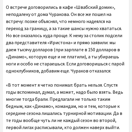
О встрече договорились в кафе «Швабский домик»,
неподалеку от дома Чуракова. Он все же пошел на
встречу: позже объяснял, что немного надеялся на
переход за границу, а за такие шансы нужно хвататься.
Но все оказалось куда проще. К нему за столик подсели
два представителя «Иристона» и прямо заявили: мы
даем тысячу долларов (при зарплате в 150 долларов в
«Динамо», которую еще и не платили), а ты убираешь
ноги и особо не стараешься. Если договоришься с парой
одноклубников, добавим еще. Чураков отказался:
«В тот момент я четко понимал: брать нельзя. Спустя
годы вспоминал, думал, а может, надо было взять. Ведь
многие тогда брали. Предлагали не только таким
бедным, как «Динамо», командам, но и тем, которые к
середине сезона лишались турнирной мотивации. Да в
те годы вообще чуть ли не каждый сезон во второй,
первой лигах расписывали, кто должен наверх выйти.