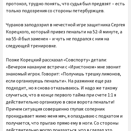
протокол, трудно понять, что судья был предвзят – есть
только подозрения со стороны петербуржцев.
Чураков заподозрил в нечестной игре защитника Сергея
Корецкого, который привез пенальти на 52-й минуте, а
на 55-й был заменен – и чуть не подрался с ним на
следующей тренировке.
Позже Корецкий рассказал «Совспорту» детали:
«Вечером накануне встречи с «Иристоном» мне звонит
знакомый игрок. Говорит: «Получишь трешку лимонов,
если организуешь пенальти». На разминке еще раз
подходит, но я снова отказываюсь. И надо же такому
случиться, что в конце первого тайма при счете 1:1 я
действительно организую в свои ворота пенальти!
Причем ситуация совершенно глупая: соперник
прокидывает мимо меня мяч, я опаздываю с подкатом и
получается, что прыгаю прямо ему в ноги. Со стороны
действительно могло показаться, что я сделал это