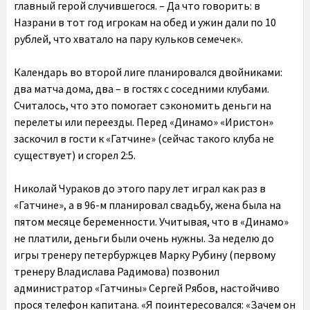
главный герой случившегося. – Да что говорить: в
Назрани в тот год игрокам на обед и ужин дали по 10
рублей, что хватало на пару кульков семечек».
Календарь во второй лиге планировался двойниками:
два матча дома, два – в гостях с соседними клубами.
Считалось, что это помогает сэкономить деньги на
перелеты или переезды. Перед «Динамо» «Иристон»
заскочил в гости к «Гатчине» (сейчас такого клуба не
существует) и сгорел 2:5.
Николай Чураков до этого пару лет играл как раз в
«Гатчине», а в 96-м планировал свадьбу, жена была на
пятом месяце беременности. Учитывая, что в «Динамо»
не платили, деньги были очень нужны. За неделю до
игры тренеру петербуржцев Марку Рубину (первому
тренеру Владислава Радимова) позвонил
администратор «Гатчины» Сергей Рябов, настойчиво
прося телефон капитана. «Я поинтересовался: «Зачем он