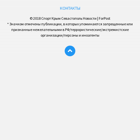
КОНТАКТЫ
© 2018 Спорт Крым Севастополь Новости | ForPost
* Значком отмечены публикации, в которых упоминаются запрещенные или
признанные нежелательными в РФ/террористические/экстремистские
организации/персоны и иноагенты