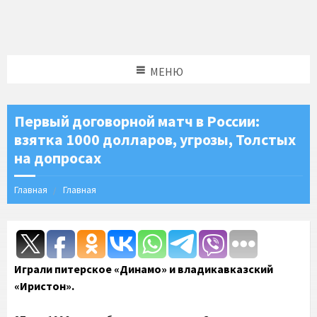
МЕНЮ
Первый договорной матч в России:
взятка 1000 долларов, угрозы, Толстых
на допросах
Главная
Главная
Играли питерское «Динамо» и владикавказский
«Иристон».