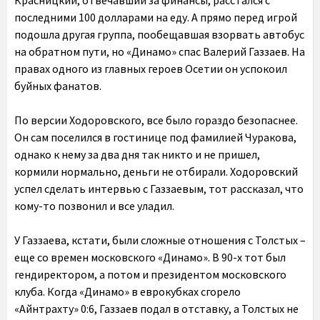
Красницкий, отвечавший за финансы, расстался с
последними 100 долларами на еду. А прямо перед игрой
подошла другая группа, пообещавшая взорвать автобус
на обратном пути, но «Динамо» спас Валерий Газзаев. На
правах одного из главных героев Осетии он успокоил
буйных фанатов.
По версии Ходоровского, все было гораздо безопаснее.
Он сам поселился в гостинице под фамилией Чуракова,
однако к нему за два дня так никто и не пришел,
кормили нормально, деньги не отбирали. Ходоровский
успел сделать интервью с Газзаевым, тот рассказал, что
кому-то позвонил и все уладил.
У Газзаева, кстати, были сложные отношения с Толстых –
еще со времен московского «Динамо». В 90-х тот был
гендиректором, а потом и президентом московского
клуба. Когда «Динамо» в еврокубках сгорело
«Айнтрахту» 0:6, Газзаев подал в отставку, а Толстых не