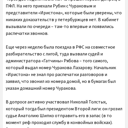
ПФЛ. На него приехали Рубин с Чураковым и
представители «Иристона», которые были уверены, что
никаких доказательств у петербуржцев нет. В кабинет
вызывали по очереди – там-то впервые и появились
распечатки звонков.
Еще через неделю была поездка в РФС на совместное
разбирательство с лигой, туда вызвали судей и
администратора «Гатчины» Рябова – того самого,
который выдал номер Чуракова Лазарову. Начальник
«Иристона» не знал про распечатки разговоров и
заявил, что звонил из номера домой, но в бумагах был
указан домашний номер Чуракова.
В допросе активно участвовал Николай Толстых,
который тогда был президентом Второй лиги: он грозил
судье Анатолию Шипко отправить его в запас (в то
момент реф проходил службу в конвойных войсках).