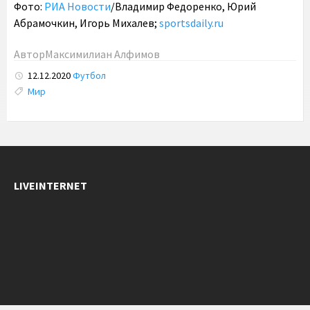
Фото:
РИА Новости
/Владимир Федоренко, Юрий
Абрамочкин, Игорь Михалев;
sportsdaily.ru
Автор
Максимилиан Алфимов
12.12.2020
Футбол
Tags:
Мир
LIVEINTERNET