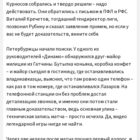
Курносов собрались и твердо решили – надо
действовать. Они обратились с письмом в ПФЛ и РФС.
Виталий Кречетов, тогдашний гендиректор лиги,
позвонил Рубину и сказал: заявление примем, но если у
вас не будет доказательств, вините себя.
Петербуржцы начали поиски. У одного из
руководителей «Динамо» обнаружился друг-майор
милиции из Гатчины. Бутылка коньяка, коробка конфет
– и майор съездил в гостиницу, где останавливались
владикавказцы, выяснил, что там ровно один телефон –
как раз в том номере, где останавливался Лазаров. На
телефонной станции он без проблем достал
детализацию звонков, и именно они потом стали
главным доказательством, ведь основная улика –
техническая запись матча – просто исчезла. Да, видео
легендарной игры нигде не найти.
Через две недели после матча прошел первый допрос, в