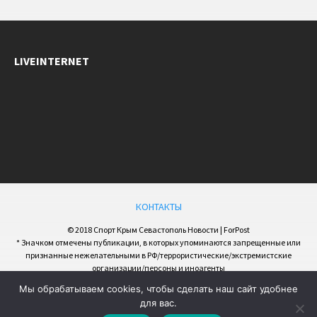
LIVEINTERNET
КОНТАКТЫ
© 2018 Спорт Крым Севастополь Новости | ForPost
* Значком отмечены публикации, в которых упоминаются запрещенные или
признанные нежелательными в РФ/террористические/экстремистские
организации/персоны и иноагенты
Мы обрабатываем cookies, чтобы сделать наш сайт удобнее
для вас.