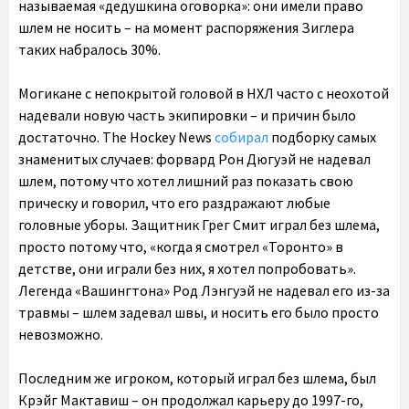
называемая «дедушкина оговорка»: они имели право
шлем не носить – на момент распоряжения Зиглера
таких набралось 30%.
Могикане с непокрытой головой в НХЛ часто с неохотой
надевали новую часть экипировки – и причин было
достаточно. The Hockey News
собирал
подборку самых
знаменитых случаев: форвард Рон Дюгуэй не надевал
шлем, потому что хотел лишний раз показать свою
прическу и говорил, что его раздражают любые
головные уборы. Защитник Грег Смит играл без шлема,
просто потому что, «когда я смотрел «Торонто» в
детстве, они играли без них, я хотел попробовать».
Легенда «Вашингтона» Род Лэнгуэй не надевал его из-за
травмы – шлем задевал швы, и носить его было просто
невозможно.
Последним же игроком, который играл без шлема, был
Крэйг Мактавиш – он продолжал карьеру до 1997-го,