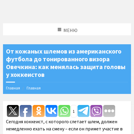
МЕНЮ
От кожаных шлемов из американского
футбола до тонированного визора
Овечкина: как менялась защита головы
у хоккеистов
Главная
Главная
1
Сегодня хоккеист, с которого слетает шлем, должен
немедленно ехать на смену – если он примет участие в