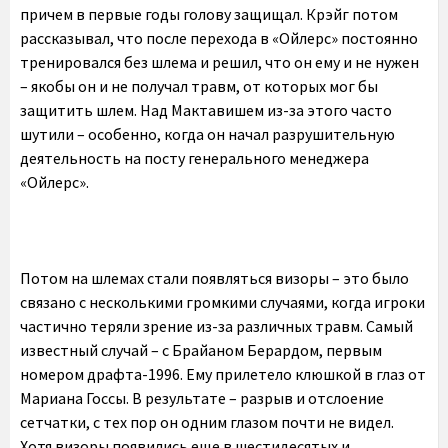
причем в первые годы голову защищал. Крэйг потом
рассказывал, что после перехода в «Ойлерс» постоянно
тренировался без шлема и решил, что он ему и не нужен
– якобы он и не получал травм, от которых мог бы
защитить шлем. Над Мактавишем из-за этого часто
шутили – особенно, когда он начал разрушительную
деятельность на посту генерального менеджера
«Ойлерс».
Потом на шлемах стали появляться визоры – это было
связано с несколькими громкими случаями, когда игроки
частично теряли зрение из-за различных травм. Самый
известный случай – с Брайаном Берардом, первым
номером драфта-1996. Ему прилетело клюшкой в глаз от
Мариана Госсы. В результате – разрыв и отслоение
сетчатки, с тех пор он одним глазом почти не видел.
Хотя визоры появились еще в шестидесятых и