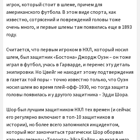
игрок, который стоит в шлеме, причем для
американского футбола. В этом виде спорта, как
известно, сотрясений и повреждений головы тоже
очень много, и первые шлемы там появились еще в 1893
году.
Считается, что первым игроком в НХЛ, который носил
шлем, был защитник «Бостона» Джордж Оуэн – он тоже
играл в футбол, учась в Гарварде, и перенес эту деталь
экипировки. Но Цвейг не находит этому подтверждения
в газетах той поры – точно известно только, что Оуэн
носил шлем во время плей-офф-1930, но тогда защита
головы появилась и у другого защитника – Эдди Шора.
Шор был лучшим защитником НХЛ тех времен (и сейчас
его регулярно включают в топ-10 защитников в
истории), но более всего запомнился инцидентом,
который мог закончиться трагически: Шор оборвал
карьеру легенды «Торонто» Эйса Бэйли – въехал в него