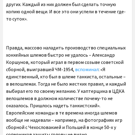
других. Каждый из них должен был сделать точную
копию одной вещи. И все это они успели в течение где-
то суток».
Правда, массово наладить производство специальных
хоккейных шлемов быстро не удалось – Александр
Коршунов, который играл в первом созыве советской
сборной, выигравшей ЧМ-1954,
вспоминал
: «Я
единственный, кто был в шлеме танкиста, остальные –
в велошлемах. Тогда не было жестких правил, и каждый
выбирал его по своему желанию. У каптерщика в ЦДКА
велошлемов в должном количестве почему-то не
оказалось. Пришлось надеть танкистский».
Европейские команды в те времена иногда шлемов
вообще не надевали – например, на фотографиях игр
сборной с Чехословакией и Польшей в конце 50-х у
соперников защиты головы не видно.