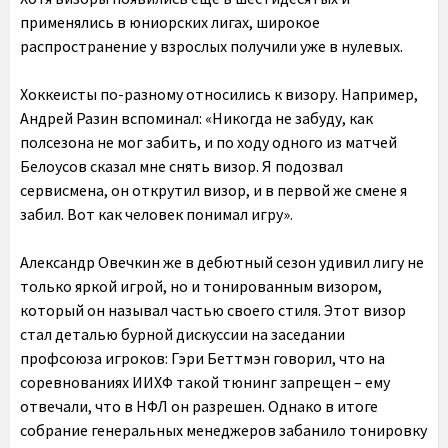
применялись в юниорских лигах, широкое
распространение у взрослых получили уже в нулевых.
Хоккеисты по-разному относились к визору. Например,
Андрей Разин вспоминал: «Никогда не забуду, как
полсезона не мог забить, и по ходу одного из матчей
Белоусов сказал мне снять визор. Я подозвал
сервисмена, он открутил визор, и в первой же смене я
забил. Вот как человек понимал игру».
Александр Овечкин же в дебютный сезон удивил лигу не
только яркой игрой, но и тонированным визором,
который он называл частью своего стиля. Этот визор
стал деталью бурной дискуссии на заседании
профсоюза игроков: Гэри Беттмэн говорил, что на
соревнованиях ИИХФ такой тюнинг запрещен – ему
отвечали, что в НФЛ он разрешен. Однако в итоге
собрание генеральных менеджеров забанило тонировку