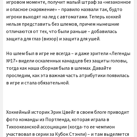
игровом моменте, получит малый штраф за «незаконное
и опасное снаряжение» – правило назвали так, будто
игроки выходят на лед с автоматами. Теперь хоккей
нельзя представить без шлемов, причем нынешние
отличаются от тех, что были раньше – добавилась
защита для глаз (визор) и защита для ушей.
Но шлем был в игре не всегда – и даже зрители «Легенды
№17» видели оскаленных канадцев без защиты головы,
тогда как наша сборная была в шлемах. Давайте
проследим, как эта важная часть атрибутики появилась
в игре и стала обязательной.
Хоккейный историк Эрик Цвейг в своем блоге приводит
фото команды из Портленда, которая играла в
Тихоокеанской ассоциации (когда-то ее чемпион
участвовал в серии за Кубок Стэнли) – и там выделяется