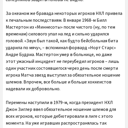
За океаном же бравада некоторых игроков НХЛ привела
к печальным последствиям. В январе 1968-м Билл
Мастертон из «Миннесоты» после чистого (ну, по тем
временам) силового упал на лед и сильно ударился
головой. «Звук был такой, как будто бейсбольная бита
ударила по мячу», – вспоминал форвард «Норт Старс»
Андре Будриа. Мастертон умер в больнице, но даже
этот ужасный инцидент не переубедил игроков – лишь
один участник состоявшегося через день после смерти
игрока Матча звезд выступил за обязательное ношение
шлемов. Впрочем, все больше и больше хоккеистов
надевали их добровольно.
Перемены наступили в 1979-м, когда президент НХЛ
Джон Зиглер ввел обязательное ношение шлемов для
всех игроков, которые дебютировали в лиге с этого
момента. На уже игравших распространялась так