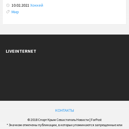
10.02.2021
Хоккей
Tags:
Мир
LIVEINTERNET
КОНТАКТЫ
© 2018 Спорт Крым Севастополь Новости | ForPost
* Значком отмечены публикации, в которых упоминаются запрещенные или