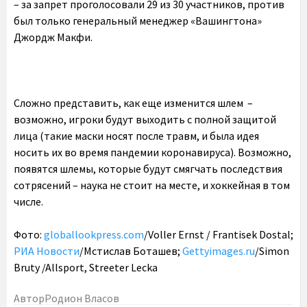
– за запрет проголосовали 29 из 30 участников, против
был только генеральный менеджер «Вашингтона»
Джордж Макфи.
Сложно представить, как еще изменится шлем –
возможно, игроки будут выходить с полной защитой
лица (такие маски носят после травм, и была идея
носить их во время пандемии коронавируса). Возможно,
появятся шлемы, которые будут смягчать последствия
сотрясений – наука не стоит на месте, и хоккейная в том
числе.
Фото:
globallookpress.com
/Voller Ernst / Frantisek Dostal;
РИА Новости
/Мстислав Боташев;
Gettyimages.ru
/Simon
Bruty /Allsport, Streeter Lecka
Автор
Родион Власов