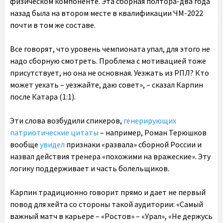
физическом компоненте. Эта сборная полтора-два года
назад была на втором месте в квалификации ЧМ-2022
почти в том же составе.
Все говорят, что уровень чемпионата упал, для этого не
надо сборную смотреть. Проблема с мотивацией тоже
присутствует, но она не основная. Уезжать из РПЛ? Кто
может уехать – уезжайте, даю совет», – сказал Карпин
после Катара (1:1).
Эти слова возбудили спикеров,
генерирующих
патриотические цитаты
– например, Роман Терюшков
вообще
увидел
признаки «развала» сборной России и
назвал действия тренера «похожими на вражеские». Эту
логику поддерживает и часть болельщиков.
Карпин традиционно говорит прямо и дает не первый
повод для хейта со стороны такой аудитории: «Самый
важный матч в карьере – «Ростов» – «Урал», «Не держусь