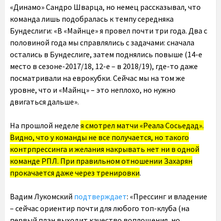
«Динамо» Сандро Шварца, но немец рассказывал, что
команда лишь подобралась к темпу середняка
Бундеслиги: «В «Майнце» я провел почти три года. Два с
половиной года мы справлялись с задачами: сначала
остались в Бундеслиге, затем поднялись повыше (14-е
место в сезоне-2017/18, 12-е – в 2018/19), где-то даже
посматривали на еврокубки. Сейчас мы на том же
уровне, что и «Майнц» – это неплохо, но нужно
двигаться дальше».
На прошлой неделе
я смотрел матчи «Реала Сосьедад».
Видно, что у команды не все получается, но такого
контрпрессинга и желания накрывать нет ни в одной
команде РПЛ. При правильном отношении Захарян
прокачается даже через тренировки
.
Вадим Лукомский
подтверждает
: «Прессинг и владение
– сейчас ориентир почти для любого топ-клуба (на
первый план выходит качество воплощения, но