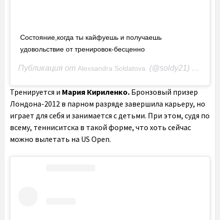
Состояние,когда ты кайфуешь и получаешь
удовольствие от тренировок-бесценно
Публикация от
(@soldy21)
Alexsandra Soldatova.
7 Сен 20
Тренируется и
Мария Кириленко.
Бронзовый призер
Лондона-2012 в парном разряде завершила карьеру, но
играет для себя и занимается с детьми. При этом, судя по
всему, тенниситска в такой форме, что хоть сейчас
можно вылетать на US Open.