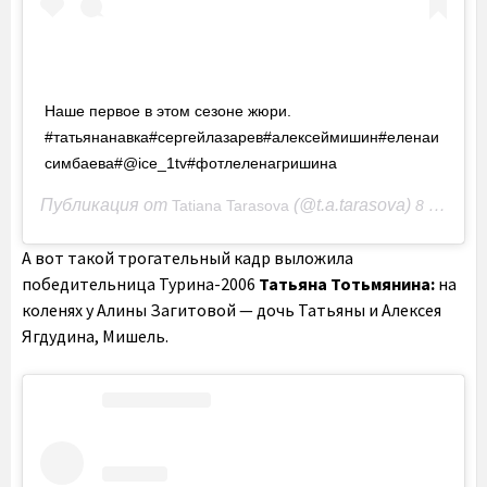
Наше первое в этом сезоне жюри.
#татьянанавка#сергейлазарев#алексеймишин#еленаи
симбаева#@ice_1tv#фотлеленагришина
Публикация от
(@t.a.tarasova)
Tatiana Tarasova
8 Сен 2020 в 8:46 PDT
А вот такой трогательный кадр выложила
победительница Турина-2006
Татьяна Тотьмянина:
на
коленях у Алины Загитовой — дочь Татьяны и Алексея
Ягдудина, Мишель.