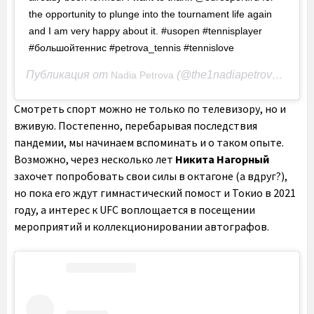
the opportunity to plunge into the tournament life again
and I am very happy about it. #usopen #tennisplayer
#большойтеннис #petrova_tennis #tennislove
Публикация от
(@the1nadiapetrova)
Nadia Petrova
9 Сен
Смотреть спорт можно не только по телевизору, но и
вживую. Постепенно, перебарывая последствия
пандемии, мы начинаем вспоминать и о таком опыте.
Возможно, через несколько лет
Никита Нагорный
захочет попробовать свои силы в октагоне (а вдруг?),
но пока его ждут гимнастический помост и Токио в 2021
году, а интерес к UFC воплощается в посещении
мероприятий и коллекционировании автографов.