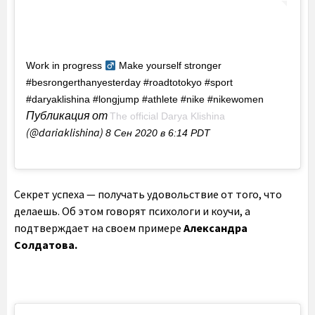
Work in progress ‍
Make yourself stronger ⠀
#besrongerthanyesterday #roadtotokyo #sport
#daryaklishina #longjump #athlete #nike #nikewomen ⠀
Публикация от
The official Darya Klishina
(@dariaklishina)
8 Сен 2020 в 6:14 PDT
Секрет успеха — получать удовольствие от того, что
делаешь. Об этом говорят психологи и коучи, а
подтверждает на своем примере
Александра
Солдатова.