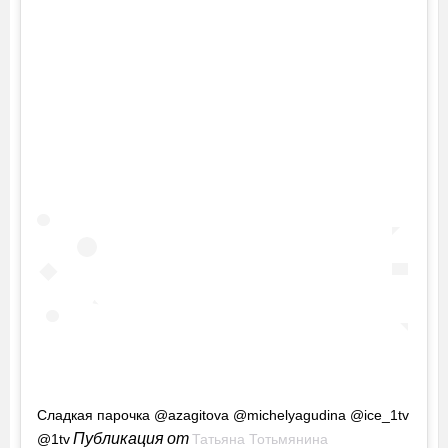
Сладкая парочка @azagitova @michelyagudina @ice_1tv
Публикация от
@1tv
Татьяна Тотьмянина