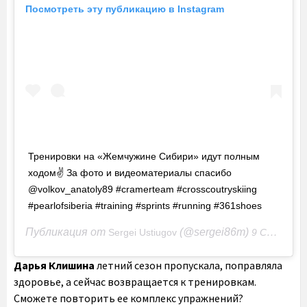
Посмотреть эту публикацию в Instagram
Тренировки на «Жемчужине Сибири» идут полным
ходом✌️ За фото и видеоматериалы спасибо
@volkov_anatoly89 #cramerteam #crosscoutryskiing
#pearlofsiberia #training #sprints #running #361shoes
Публикация от
(@sergei86m)
Sergei Ustiugov
9 Сен 2020 в 2:07 PDT
Дарья Клишина
летний сезон пропускала, поправляла
здоровье, а сейчас возвращается к тренировкам.
Сможете повторить ее комплекс упражнений?