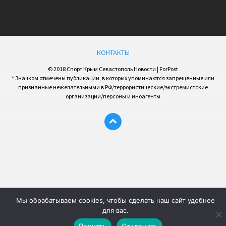
КОНТАКТЫ
© 2018 Спорт Крым Севастополь Новости | ForPost
* Значком отмечены публикации, в которых упоминаются запрещенные или
признанные нежелательными в РФ/террористические/экстремистские
организации/персоны и иноагенты
Мы обрабатываем cookies, чтобы сделать наш сайт удобнее
для вас.
Принять
Отклонить