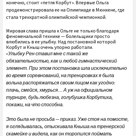
конечно, стоит «петля Корбут». Впервые Ольга
продемонстрировала ее на Олимпиаде в Мюнхене, где
стала трехкратной олимпийской чемпионкой.
Мировая слава пришла к Ольге не только благодаря
феноменальной технике — болельщики просто
влюбились в ее улыбку. Над постановкой которой
Корбут и Кныш очень упорно работали.
«Улыбку Рен ставил мне с такой же
обязательностью, как и любой гимнастический
элемент. При этом постановка шла исключительно
во время соревнований, на тренировках я была
вольна распоряжаться своим лицом как угодно:
плачь, смейся, хмурься… А уж на официальном
турнире, будь любезна, голубушка Корбутиха,
покажи, на что способна.
Это была не просьба — приказ. Уже стоя на помосте,
я оглядывалась, отыскивала Кныша на тренерской
скамейке и видела, как он торопился поймать