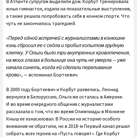
В Атланте супругам выделили дом. Корбут тренировала
юных гимнасток, ездила на показательные выступления,
а также решила попробовать себя в конном спорте. Что
чуть не закончилось трагедией.
«Перед одной встречей с журналистами в конюшне
конь сбросил ее с седла и пробил копытом грудную
клетку. У Ольги было три внутренних кровотечения,
на моих глазах в больнице она чуть не умерла — уже
начала синеть, когда ей сделали переливание
крови»
, — вспоминал Борткевич.
В 2000 году Борткевич и Корбут развелись. Леонид
вернулся в Белоруссию, Ольга же осталась в Америке.
И во время очередного общения с журналистами
рассказала о том, что во время Олимпиады в Мюнхене
Кныш ее изнасиловал. В России на историю особого
внимания не обратили, но в 2018-м Первый канал решил
собрать всех героев на «Пусть говорят». Где Корбут