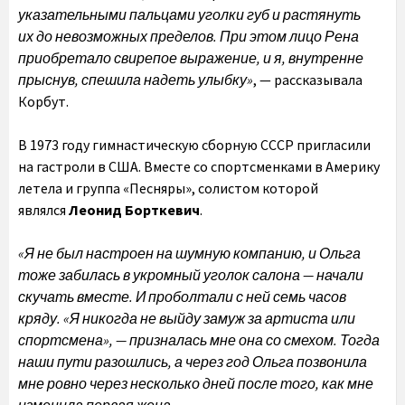
указательными пальцами уголки губ и растянуть
их до невозможных пределов. При этом лицо Рена
приобретало свирепое выражение, и я, внутренне
прыснув, спешила надеть улыбку»
, — рассказывала
Корбут.
В 1973 году гимнастическую сборную СССР пригласили
на гастроли в США. Вместе со спортсменками в Америку
летела и группа «Песняры», солистом которой
являлся
Леонид Борткевич
.
«Я не был настроен на шумную компанию, и Ольга
тоже забилась в укромный уголок салона — начали
скучать вместе. И проболтали с ней семь часов
кряду. «Я никогда не выйду замуж за артиста или
спортсмена», — призналась мне она со смехом. Тогда
наши пути разошлись, а через год Ольга позвонила
мне ровно через несколько дней после того, как мне