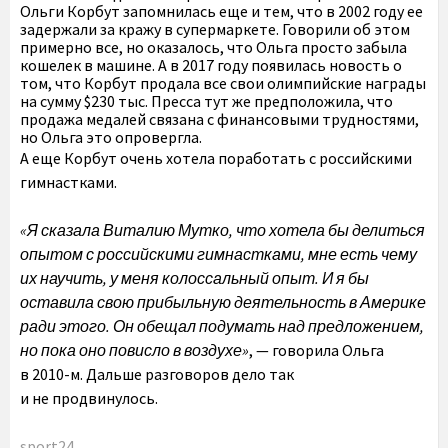
Ольги Корбут запомнилась еще и тем, что в 2002 году ее
задержали за кражу в супермаркете. Говорили об этом
примерно все, но оказалось, что Ольга просто забыла
кошелек в машине. А в 2017 году появилась новость о
том, что Корбут продала все свои олимпийские награды
на сумму $230 тыс. Пресса тут же предположила, что
продажа медалей связана с финансовыми трудностями,
но Ольга это опровергла.
А еще Корбут очень хотела поработать с российскими
гимнастками.
«Я сказала Виталию Мутко, что хотела бы делиться
опытом с российскими гимнастками, мне есть чему
их научить, у меня колоссальный опыт. И я бы
оставила свою прибыльную деятельность в Америке
ради этого. Он обещал подумать над предложением,
но пока оно повисло в воздухе»
, — говорила Ольга
в 2010-м. Дальше разговоров дело так
и не продвинулось.
sport24