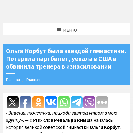
МЕНЮ
Ольга Корбут была звездой гимнастики.
Потеряла партбилет, уехала в США и
обвинила тренера в изнасиловании
Главная
Главная
«Знаешь, толстуха, приходи завтра утром в мою
группу»
, — с этих слов
Ренальда Кныша
началась
история великой советской гимнастки
Ольги Корбут
.