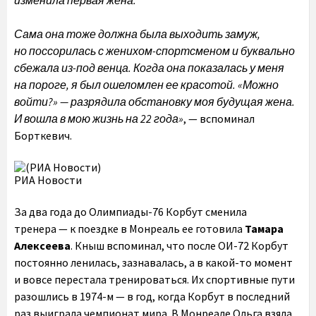
изменила первая жена.
Сама она тоже должна была выходить замуж,
но поссорилась с женихом-спортсменом и буквально
сбежала из-под венца. Когда она показалась у меня
на пороге, я был ошеломлен ее красотой. «Можно
войти?» — разрядила обстановку моя будущая жена.
И вошла в мою жизнь на 22 года»
, — вспоминал
Борткевич.
РИА Новости
За два года до Олимпиады-76 Корбут сменила
тренера — к поездке в Монреаль ее готовила
Тамара
Алексеева
. Кныш вспоминал, что после ОИ-72 Корбут
постоянно ленилась, зазнавалась, а в какой-то момент
и вовсе перестала тренироваться. Их спортивные пути
разошлись в 1974-м — в год, когда Корбут в последний
раз выиграла чемпионат мира. В Монреале Ольга взяла