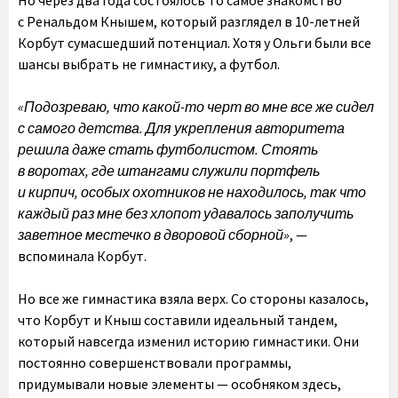
Но через два года состоялось то самое знакомство
с Ренальдом Кнышем, который разглядел в 10-летней
Корбут сумасшедший потенциал. Хотя у Ольги были все
шансы выбрать не гимнастику, а футбол.
«Подозреваю, что какой-то черт во мне все же сидел
с самого детства. Для укрепления авторитета
решила даже стать футболистом. Стоять
в воротах, где штангами служили портфель
и кирпич, особых охотников не находилось, так что
каждый раз мне без хлопот удавалось заполучить
заветное местечко в дворовой сборной»
, —
вспоминала Корбут.
Но все же гимнастика взяла верх. Со стороны казалось,
что Корбут и Кныш составили идеальный тандем,
который навсегда изменил историю гимнастики. Они
постоянно совершенствовали программы,
придумывали новые элементы — особняком здесь,