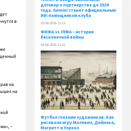
договор о партнерстве до 2029
года. Gemini станет официальным
удет
ИИ-помощником клуба
чнутся в
05.08.2026 11:15
ФИФА vs УЕФА – история
бесконечной войны
04.08.2026 11:21
кже
ященный
прав на
вышел на
ской
Футбол глазами художников. Как
рисовали игру Малевич, Дейнека,
ма», –
Магритт и Уорхол