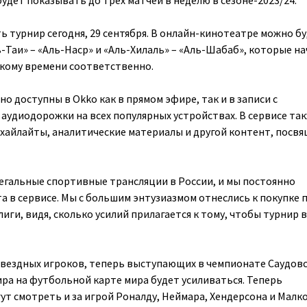
удет показывать до трех матчей в неделю в сезоне-2023/24.
ь турнир сегодня, 29 сентября. В онлайн-кинотеатре можно б
Таи» – «Аль-Наср» и «Аль-Хилаль» – «Аль-Шабаб», которые на
вскому времени соответственно.
о доступны в Okko как в прямом эфире, так и в записи с
удиодорожки на всех популярных устройствах. В сервисе та
хайлайты, аналитические материалы и другой контент, посв
легальные спортивные трансляции в России, и мы постоянно
а в сервисе. Мы с большим энтузиазмом отнеслись к покупке 
иги, видя, сколько усилий прилагается к тому, чтобы турнир 
звездных игроков, теперь выступающих в чемпионате Саудов
ира на футбольной карте мира будет усиливаться. Теперь
т смотреть и за игрой Роналду, Неймара, Хендерсона и Малко