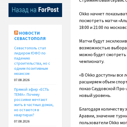
Стриминговый сервис б
Okko начнет показыват
посмотреть матчи «Аль-
18:00 и 21:00 по моско
НОВОСТИ
СЕВАСТОПОЛЯ
Матчи будут эксклюзивн
возможностью выбора а
Севастополь стал
лидером ЮФО по
можно будет смотреть 
падению
чемпионату.
строительства, но с
одним позитивным
нюансом
«В Okko доступны все 
07.08.2026
расширяем объем спорт
показ Саудовской Про-л
Прямой эфир «ЕСТЬ
ТЕМА». Почему
новый уровень.
россияне мечтают
жить в частных домах,
Благодаря количеству 
но остаются в
квартирах?
Аравии, значение турн
07.08.2026
пользователи Okko могу