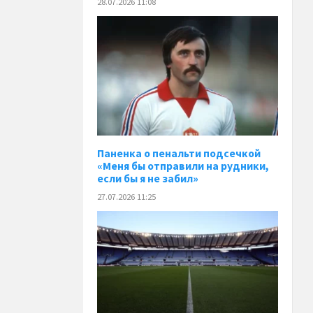
28.07.2026 11:08
Паненка o пенальти подсечкой
«Меня бы отправили на рудники,
если бы я не забил»
27.07.2026 11:25