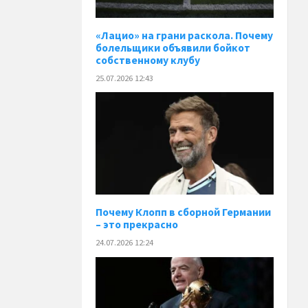
«Лацио» на грани раскола. Почему
болельщики объявили бойкот
собственному клубу
25.07.2026 12:43
Почему Клопп в сборной Германии
– это прекрасно
24.07.2026 12:24