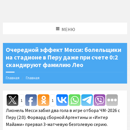
МЕНЮ
Очередной эффект Месси: болельщики
на стадионе в Перу даже при счете 0:2
скандируют фамилию Лео
Главная
Главная
1
1
Лионель Месси забил два гола в игре отбора ЧМ-2026 с
Перу (2:0). Форвард сборной Аргентины и «Интер
Майами» прервал 3-матчевую безголевую серию.