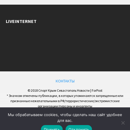
LIVEINTERNET
КОНТАКТЫ
© 2018 Спорт Крым Севастополь Новости | ForPost
* Значком отмечены публикации, в которых упоминаются запрещенные или
признанные нежелательными в РФ/террористические/экстремистские
организации/персоны и иноагенты
Мы обрабатываем cookies, чтобы сделать наш сайт удобнее
для вас.
Принять
Отклонить