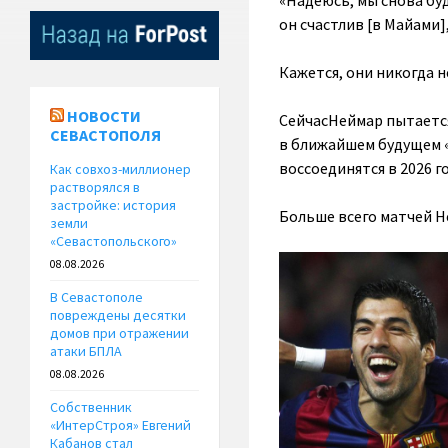
«Надеюсь, мы снова буд
он счастлив [в Майами],
Кажется, они никогда не
НОВОСТИ
СейчасНеймар пытается
СЕВАСТОПОЛЯ
в ближайшем будущем «
воссоединятся в 2026 г
Как совхоз-миллионер
растворялся в
застройке: история
Больше всего матчей Не
земли
«Севастопольского»
08.08.2026
В Севастополе
повреждены десятки
домов при отражении
атаки БПЛА
08.08.2026
Собственник
«ИнтерСтроя» Евгений
Кабанов стал