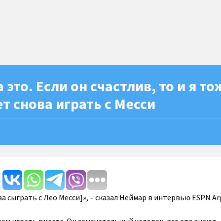
это. Если он счастлив, то и я то
т снова играть с Месси
ва сыграть с Лео Месси]», – сказал Неймар в интервью ESPN Ar