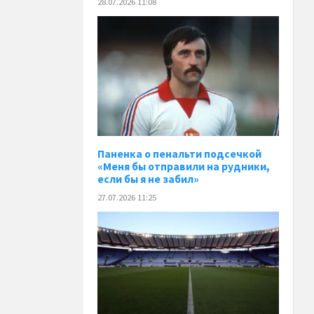
28.07.2026 11:08
Паненка o пенальти подсечкой
«Меня бы отправили на рудники,
если бы я не забил»
27.07.2026 11:25