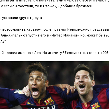
ем играть вместе. Он замечательный человек, все это знают.
 а если он счастлив, то и я тоже», – добавил бразилец.
 уставали друг от друга.
 возобновить карьеру после травмы. Невозможно представи
Аль-Хилаль» отпустит его в «Интер Майами», но, может быть,
оду?
й провел именно с Лео. На их счету 67 совместных голов в 206