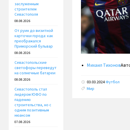
заслуженным
строителем
Севастополя
08.08.2026
От руин до визитной
карточки города: как
преображался
Приморский бульвар
08.08.2026
Севастопольские
Михаил Тихонов
Авт
светофоры переведут
на солнечные батареи
08.08.2026
03.03.2024
Футбол
Tags:
Мир
Севастополь стал
лидером ЮФО по
падению
строительства, но с
одним позитивным
нюансом
07.08.2026