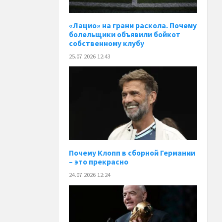
«Лацио» на грани раскола. Почему
болельщики объявили бойкот
собственному клубу
25.07.2026 12:43
Почему Клопп в сборной Германии
– это прекрасно
24.07.2026 12:24