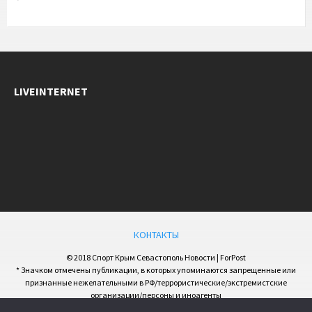
LIVEINTERNET
КОНТАКТЫ
© 2018 Спорт Крым Севастополь Новости | ForPost
* Значком отмечены публикации, в которых упоминаются запрещенные или
признанные нежелательными в РФ/террористические/экстремистские
организации/персоны и иноагенты