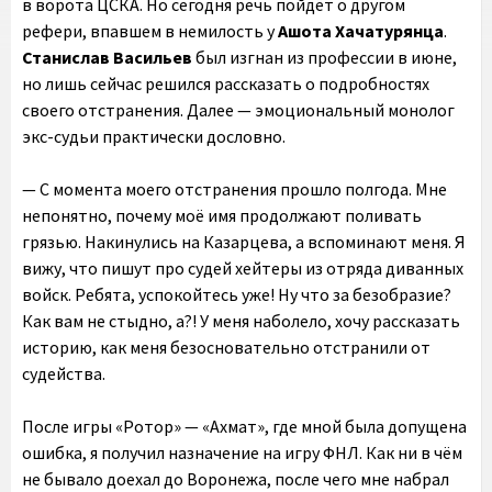
в ворота ЦСКА. Но сегодня речь пойдёт о другом
рефери, впавшем в немилость у
Ашота Хачатурянца
.
Станислав Васильев
был изгнан из профессии в июне,
но лишь сейчас решился рассказать о подробностях
своего отстранения. Далее — эмоциональный монолог
экс-судьи практически дословно.
— С момента моего отстранения прошло полгода. Мне
непонятно, почему моё имя продолжают поливать
грязью. Накинулись на Казарцева, а вспоминают меня. Я
вижу, что пишут про судей хейтеры из отряда диванных
войск. Ребята, успокойтесь уже! Ну что за безобразие?
Как вам не стыдно, а?! У меня наболело, хочу рассказать
историю, как меня безосновательно отстранили от
судейства.
После игры «Ротор» — «Ахмат», где мной была допущена
ошибка, я получил назначение на игру ФНЛ. Как ни в чём
не бывало доехал до Воронежа, после чего мне набрал