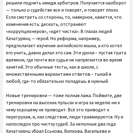
решили поднять имидж арбитров. Получается наоборот
— только о судействе все и говорят, и говорят плохо.
Если смотреть со стороны, то, наверное, кажется, что
изменения есть: дескать, отстраняют
«коррупционеров», «идёт чистка». В глазах людей
Хачатурянц — герой. Но реформа, например,
предполагает изучение английского языка, а кто хотел
его учить, давно делал это сам. Эти уроки – пустая трата
времени, где почти все судьи не напрягаются во время
занятий. Это обычные тесты, как в школе, с
множественными вариантами ответов – тыкай в
любой, где-то обязательно попадёшь в нужный.
Новые тренировки — тоже полная лажа. Поймите, две
тренировки на высоких пульсах и игра за неделю ни к
чему хорошему не приводит. Всё это приводит к
перегрузам, и, как следствие, люди травмируются. Ну и
напоследок про чистку судей. За неполные два года
Хачатурянц убрал Еськова, Вилкова, Васильева и