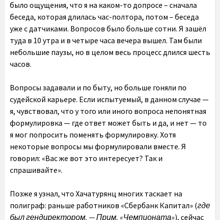
было ощущения, что я на каком-то допросе – сначала
беседа, которая длилась час-полтора, потом – беседа
уже с датчиками. Вопросов было больше сотни. Я зашёл
туда в 10 утра и в четыре часа вечера вышел. Там были
небольшие паузы, но в целом весь процесс длился шесть
часов.
Вопросы задавали и по быту, но больше гоняли по
судейской карьере. Если испытуемый, в данном случае —
я, чувствовал, что у того или иного вопроса непонятная
формулировка — где ответ может быть и да, и нет — то
я мог попросить поменять формулировку. Хотя
некоторые вопросы мы формулировали вместе. Я
говорил: «Вас же вот это интересует? Так и
спрашивайте».
Позже я узнал, что Хачатурянц многих таскает на
полиграф: раньше работников «Сбербанк Капитал» (
где
был гендиректором. — Прим. «Чемпионата»
), сейчас