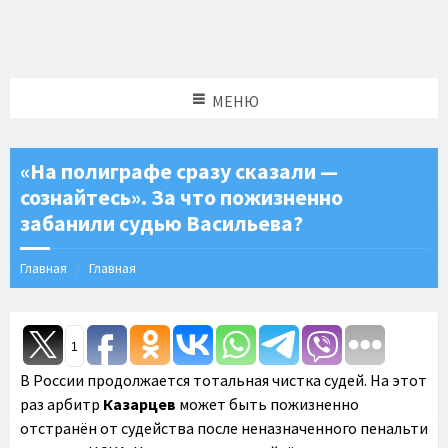
МЕНЮ
«На полиграфе сразу сказали —
сознайтесь». За что пожизненно
забанили судью Васильева?
Главная
Главная
1
В России продолжается тотальная чистка судей. На этот
раз арбитр
Казарцев
может быть пожизненно
отстранён от судейства после неназначенного пенальти