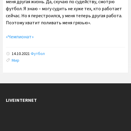
меня другая жизнь. Да, скучаю по судейству, смотрю
футбол. Я знаю – могу судить не хуже тех, кто работает
сейчас. Но я перестроился, у меня теперь другая работа.
Поэтому хватит поливать меня грязью».
«Чемпионат»
14.10.2021
Футбол
Tags:
Мир
LIVEINTERNET