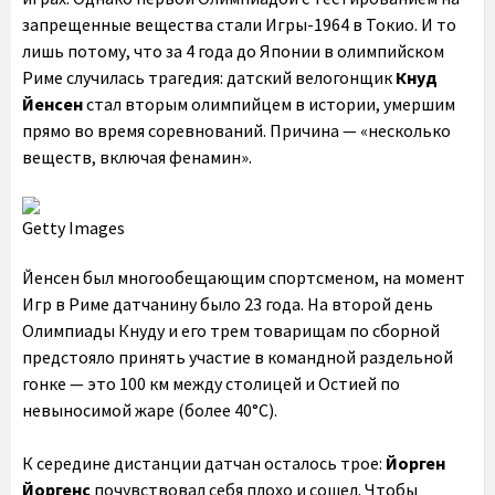
запрещенные вещества стали Игры-1964 в Токио. И то
лишь потому, что за 4 года до Японии в олимпийском
Риме случилась трагедия: датский велогонщик
Кнуд
Йенсен
стал вторым олимпийцем в истории, умершим
прямо во время соревнований. Причина — «несколько
веществ, включая фенамин».
Getty Images
Йенсен был многообещающим спортсменом, на момент
Игр в Риме датчанину было 23 года. На второй день
Олимпиады Кнуду и его трем товарищам по сборной
предстояло принять участие в командной раздельной
гонке — это 100 км между столицей и Остией по
невыносимой жаре (более 40°C).
К середине дистанции датчан осталось трое:
Йорген
Йоргенс
почувствовал себя плохо и сошел. Чтобы