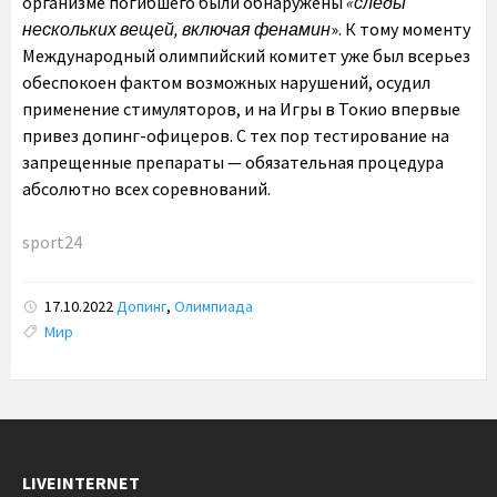
организме погибшего были обнаружены
«следы
нескольких вещей, включая фенамин
». К тому моменту
Международный олимпийский комитет уже был всерьез
обеспокоен фактом возможных нарушений, осудил
применение стимуляторов, и на Игры в Токио впервые
привез допинг-офицеров. С тех пор тестирование на
запрещенные препараты — обязательная процедура
абсолютно всех соревнований.
sport24
17.10.2022
Допинг
,
Олимпиада
Tags:
Мир
LIVEINTERNET