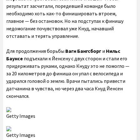
результат засчитали, поредевшей команде было
необходимо хоть как-то финишировать втроем,
главное — без остановок. Но на подступах к финишу
недомогание почувствовал уже Кнуд, начавший
отставать и терять управление.
Для продолжения борьбы
Вагн Бангсборг
и
Нильс
Баунсе
подъехали к Йенсену с двух сторон и стали его
придерживать руками, однако Кнуду это не помогло —
за 20 километров до финиша он упал с велосипеда и
ударился головой о землю. Врачи пытались привести
датчанина в чувства, но через два часа Кнуд Йенсен
скончался.
Getty Images
Getty Images