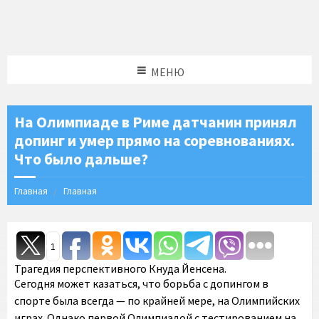
МЕНЮ
На Олимпиаде в Риме датчанин принял
допинг и умер прямо на соревнованиях.
Что было дальше?
Главная
Главная
1
Трагедия перспективного Кнуда Йенсена.
Сегодня может казаться, что борьба с допингом в
спорте была всегда — по крайней мере, на Олимпийских
играх. Однако первой Олимпиадой с тестированием на