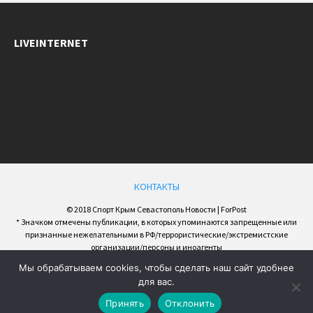
LIVEINTERNET
КОНТАКТЫ
© 2018 Спорт Крым Севастополь Новости | ForPost
* Значком отмечены публикации, в которых упоминаются запрещенные или
признанные нежелательными в РФ/террористические/экстремистские
организации/персоны и иноагенты
Мы обрабатываем cookies, чтобы сделать наш сайт удобнее
для вас.
Принять
Отклонить