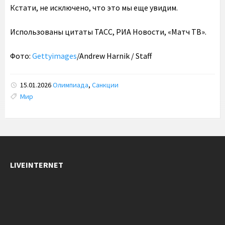
Кстати, не исключено, что это мы еще увидим.
Использованы цитаты ТАСС, РИА Новости, «Матч ТВ».
Фото:
Gettyimages
/Andrew Harnik / Staff
15.01.2026
Олимпиада
,
Санкции
Tags:
Мир
LIVEINTERNET