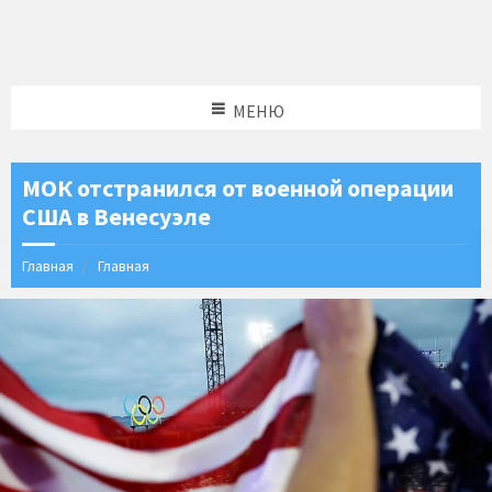
МЕНЮ
МОК отстранился от военной операции
США в Венесуэле
Главная
Главная