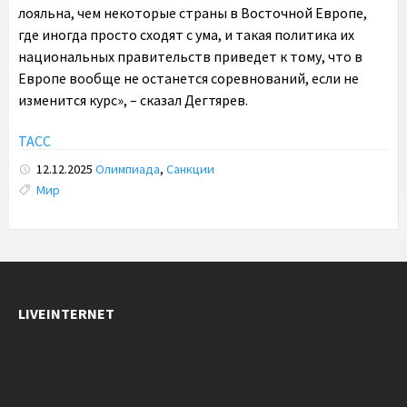
лояльна, чем некоторые страны в Восточной Европе,
где иногда просто сходят с ума, и такая политика их
национальных правительств приведет к тому, что в
Европе вообще не останется соревнований, если не
изменится курс», – сказал Дегтярев.
ТАСС
12.12.2025
Олимпиада
,
Санкции
Tags:
Мир
LIVEINTERNET