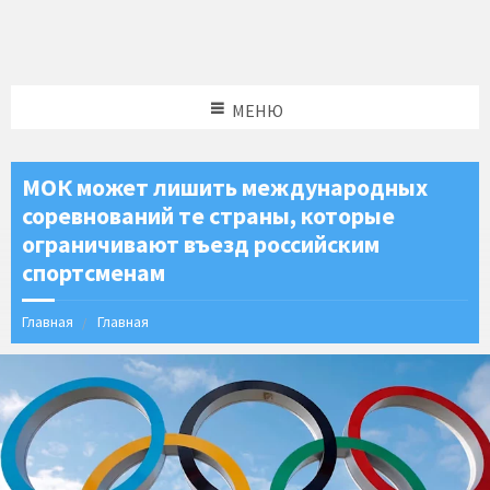
МЕНЮ
МОК может лишить международных
соревнований те страны, которые
ограничивают въезд российским
спортсменам
Главная
Главная