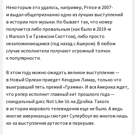
Некоторым это удалось, например, Prince в 2007-
м выдал общепризнанно одно из лучших выступлений
в истории поп-музыки. Но бывает так, что номер
получается либо провальным (как было в 2019-м
с Maroon 5 и Трэвисом Скоттом), либо просто
незапоминающимся (год назад с Ашером). В любом
случае исполнители получают огромный толчок
к популярности.
В этом году можно ожидать великое выступление —
в Новый Орлеан приедет Кендрик Ламар, только что
выигравший пять премий «Грэмми». И вся Америка ждет,
что рэпер исполнит главный хит прошлого года —
скандальный дисс Not Like Us на Дрэйка. Такого
в истории мирового телевидения еще не было. А ведь
многие американцы смотрят Супербоул во многом лишь
из-за выступления артистов в перерыве.