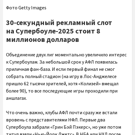
Фото Getty Images
30-секундный рекламный слот
на Супербоуле-2025 стоит 8
миллионов долларов
Объединение двух лиг моментально увеличило интерес
к Супербоулам. За небольшой срок у АФЛ появилась
приличная фан-база. И если первый финал не смог
собрать полный стадион (на игру в Лос-Анджелесе
пришло 62 тысячи зрителей, хотя «Колизей» вмещал
более 90), то все последующие игры проходили при
аншлагах.
Что очень важно, клубы АФЛ почти сразу же встали
вровень с представителями НФЛ. Первые два
Супербоула забрали «Грин Бэй Пэкерс», но уже потом
титул взяли «Нью-Йорк Джетс». В НБА или НХЛ после