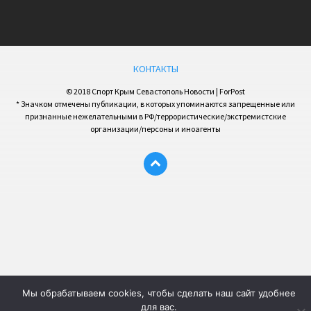
КОНТАКТЫ
© 2018 Спорт Крым Севастополь Новости | ForPost
* Значком отмечены публикации, в которых упоминаются запрещенные или
признанные нежелательными в РФ/террористические/экстремистские
организации/персоны и иноагенты
Мы обрабатываем cookies, чтобы сделать наш сайт удобнее
для вас.