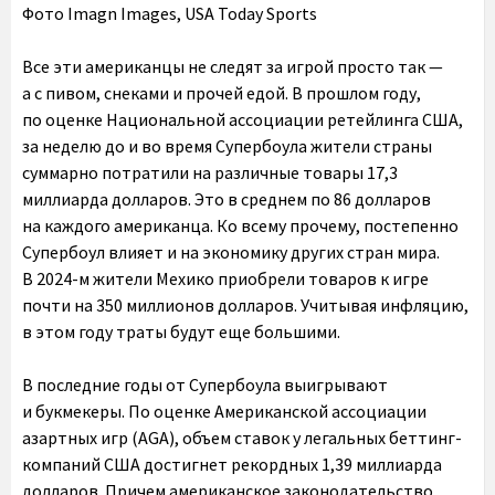
Фото Imagn Images, USA Today Sports
Все эти американцы не следят за игрой просто так —
а с пивом, снеками и прочей едой. В прошлом году,
по оценке Национальной ассоциации ретейлинга США,
за неделю до и во время Супербоула жители страны
суммарно потратили на различные товары 17,3
миллиарда долларов. Это в среднем по 86 долларов
на каждого американца. Ко всему прочему, постепенно
Супербоул влияет и на экономику других стран мира.
В 2024-м жители Мехико приобрели товаров к игре
почти на 350 миллионов долларов. Учитывая инфляцию,
в этом году траты будут еще большими.
В последние годы от Супербоула выигрывают
и букмекеры. По оценке Американской ассоциации
азартных игр (AGA), объем ставок у легальных беттинг-
компаний США достигнет рекордных 1,39 миллиарда
долларов. Причем американское законодательство