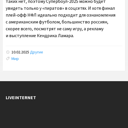
таких нет, поэтому Супербоул-2025 можно будет
увидеть только у «пиратов» в соцсетях. И хотя финал
плей-офф НФЛ идеально подходит для ознакомления
с американским футболом, большинство россиян,
скорее всего, посмотрят не саму игру, а рекламу
и выступление Кендрика Ламара.
10.02.2025
Другие
Tags:
Мир
LIVEINTERNET