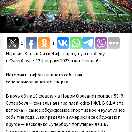
1
1
Игроки «Канзас Сити Чифс» празднуют победу
в Супербоуле. 12 февраля 2023 года. Глендейл.
История и цифры главного события
североамериканского спорта.
В ночь с 9 на 10 февраля в Новом Орлеане пройдет 59-й
Супербоул — финальная игра плей-офф НФЛ. В США эта
встреча — самое обсуждаемое спортивное и культурное
событие года. А за пределами Америки все обсуждают
другое — насколько Супербоул популярен в США.
С каждым годом популярность матча, как и ТВ-