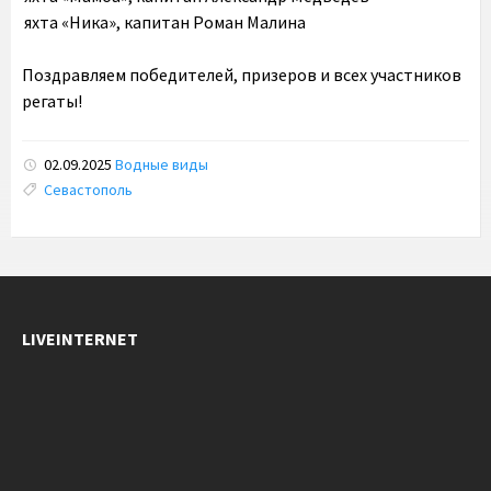
яхта «Ника», капитан Роман Малина
Поздравляем победителей, призеров и всех участников
регаты!
02.09.2025
Водные виды
Tags:
Севастополь
LIVEINTERNET