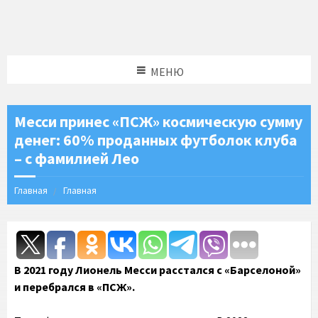
МЕНЮ
Месси принес «ПСЖ» космическую сумму
денег: 60% проданных футболок клуба
– с фамилией Лео
Главная
Главная
В 2021 году Лионель Месси расстался с «Барселоной»
и перебрался в «ПСЖ».