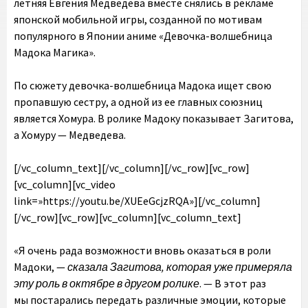
летняя Евгения Медведева вместе снялись в рекламе
японской мобильной игры, созданной по мотивам
популярного в Японии аниме «Девочка-волшебница
Мадока Магика».
По сюжету девочка-волшебница Мадока ищет свою
пропавшую сестру, а одной из ее главных союзниц
является Хомура. В ролике Мадоку показывает Загитова,
а Хомуру — Медведева.
[/vc_column_text][/vc_column][/vc_row][vc_row]
[vc_column][vc_video
link=»https://youtu.be/XUEeGcjzRQA»][/vc_column]
[/vc_row][vc_row][vc_column][vc_column_text]
«Я очень рада возможности вновь оказаться в роли
Мадоки, —
сказала Загитова, которая уже примеряла
эту роль в октябре в другом ролике
. — В этот раз
мы постарались передать различные эмоции, которые