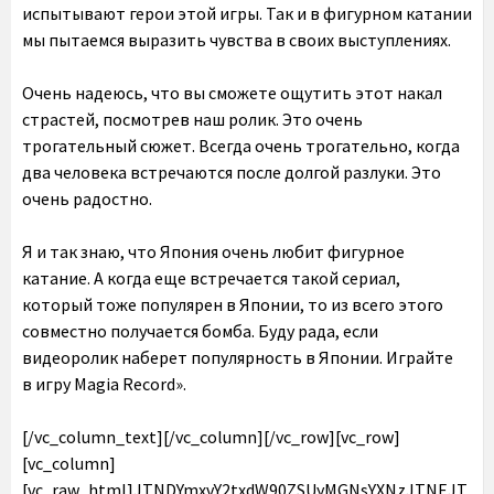
испытывают герои этой игры. Так и в фигурном катании
мы пытаемся выразить чувства в своих выступлениях.
Очень надеюсь, что вы сможете ощутить этот накал
страстей, посмотрев наш ролик. Это очень
трогательный сюжет. Всегда очень трогательно, когда
два человека встречаются после долгой разлуки. Это
очень радостно.
Я и так знаю, что Япония очень любит фигурное
катание. А когда еще встречается такой сериал,
который тоже популярен в Японии, то из всего этого
совместно получается бомба. Буду рада, если
видеоролик наберет популярность в Японии. Играйте
в игру Magia Record».
[/vc_column_text][/vc_column][/vc_row][vc_row][vc_column][vc_raw_html]JTNDYmxvY2txdW90ZSUyMGNsYXNzJTNEJTIyaW5zdGFncmFtLW1lZGlhJTIyJTIwZGF0YS1pbnN0Z3JtLWNhcHRpb25lZCUyMGRhdGEtaW5zdGdybS1wZXJtYWxpbmslM0QlMjJodHRwcyUzQSUyRiUyRnd3dy5pbnN0YWdyYW0uY29tJTJGcCUyRkJzeE9rNEtCRTZSJTJGJTNGdXRtX3NvdXJjZSUzRGlnX2VtYmVkJTI2YW1wJTNCdXRtX21lZGl1bSUzRGxvYWRpbmclMjIlMjBkYXRhLWluc3Rncm0tdmVyc2lvbiUzRCUyMjEyJTIyJTIwc3R5bGUlM0QlMjIlMjBiYWNrZ3JvdW5kJTNBJTIzRkZGJTNCJTIwYm9yZGVyJTNBMCUzQiUyMGJvcmRlci1yYWRpdXMlM0EzcHglM0IlMjBib3gtc2hhZG93JTNBMCUyMDAlMjAxcHglMjAwJTIwcmdiYSUyODAlMkMwJTJDMCUyQzAuNSUyOSUyQzAlMjAxcHglMjAxMHB4JTIwMCUyMHJnYmElMjgwJTJDMCUyQzAlMkMwLjE1JTI5JTNCJTIwbWFyZ2luJTNBJTIwMXB4JTNCJTIwbWF4LXdpZHRoJTNBNTQwcHglM0IlMjBtaW4td2lkdGglM0EzMjZweCUzQiUyMHBhZGRpbmclM0EwJTNCJTIwd2lkdGglM0E5OS4zNzUlMjUlM0IlMjB3aWR0aCUzQS13ZWJraXQtY2FsYyUyODEwMCUyNSUyMC0lMjAycHglMjklM0IlMjB3aWR0aCUzQWNhbGMlMjgxMDAlMjUlMjAtJTIwMnB4JTI5JTNCJTIyJTNFJTNDZGl2JTIwc3R5bGUlM0QlMjJwYWRkaW5nJTNBMTZweCUzQiUyMiUzRSUyMCUzQ2ElMjBocmVmJTNEJTIyaHR0cHMlM0ElMkYlMkZ3d3cuaW5zdGFncmFtLmNvbSUyRnAlMkZCc3hPazRLQkU2UiUyRiUzRnV0bV9zb3VyY2UlM0RpZ19lbWJlZCUyNmFtcCUzQnV0bV9tZWRpdW0lM0Rsb2FkaW5nJTIyJTIwc3R5bGUlM0QlMjIlMjBiYWNrZ3JvdW5kJTNBJTIzRkZGRkZGJTNCJTIwbGluZS1oZWlnaHQlM0EwJTNCJTIwcGFkZGluZyUzQTAlMjAwJTNCJTIwdGV4dC1hbGlnbiUzQWNlbnRlciUzQiUyMHRleHQtZGVjb3JhdGlvbiUzQW5vbmUlM0IlMjB3aWR0aCUzQTEwMCUyNSUzQiUyMiUyMHRhcmdldCUzRCUyMl9ibGFuayUyMiUzRSUyMCUzQ2RpdiUyMHN0eWxlJTNEJTIyJTIwZGlzcGxheSUzQSUyMGZsZXglM0IlMjBmbGV4LWRpcmVjdGlvbiUzQSUyMHJvdyUzQiUyMGFsaWduLWl0ZW1zJTNBJTIwY2VudGVyJTNCJTIyJTNFJTIwJTNDZGl2JTIwc3R5bGUlM0QlMjJiYWNrZ3JvdW5kLWNvbG9yJTNBJTIwJTIzRjRGNEY0JTNCJTIwYm9yZGVyLXJhZGl1cyUzQSUyMDUwJTI1JTNCJTIwZmxleC1ncm93JTNBJTIwMCUzQiUyMGhlaWdodCUzQSUyMDQwcHglM0IlMjBtYXJnaW4tcmlnaHQlM0ElMjAxNHB4JTNCJTIwd2lkdGglM0ElMjA0MHB4JTNCJTIyJTNFJTNDJTJGZGl2JTNFJTIwJTNDZGl2JTIwc3R5bGUlM0QlMjJkaXNwbGF5JTNBJTIwZmxleCUzQiUyMGZsZXgtZGlyZWN0aW9uJTNBJTIwY29sdW1uJTNCJTIwZmxleC1ncm93JTNBJTIwMSUzQiUyMGp1c3RpZnktY29udGVudCUzQSUyMGNlbnRlciUzQiUyMiUzRSUyMCUzQ2RpdiUyMHN0eWxlJTNEJTIyJTIwYmFja2dyb3VuZC1jb2xvciUzQSUyMCUyM0Y0RjRGNCUzQiUyMGJvcmRlci1yYWRpdXMlM0ElMjA0cHglM0IlMjBmbGV4LWdyb3clM0ElMjAwJTNCJTIwaGVpZ2h0JTNBJTIwMTRweCUzQiUyMG1hcmdpbi1ib3R0b20lM0ElMjA2cHglM0IlMjB3aWR0aCUzQSUyMDEwMHB4JTNCJTIyJTNFJTNDJTJGZGl2JTNFJTIwJTNDZGl2JTIwc3R5bGUlM0QlMjIlMjBiYWNrZ3JvdW5kLWNvbG9yJTNBJTIwJTIzRjRGNEY0JTNCJTIwYm9yZGVyLXJhZGl1cyUzQSUyMDRweCUzQiUyMGZsZXgtZ3JvdyUzQSUyMDAlM0IlMjBoZWlnaHQlM0ElMjAxNHB4JTNCJTIwd2lkdGglM0ElMjA2MHB4JTNCJTIyJTNFJTNDJTJGZGl2JTNFJTNDJTJGZGl2JTNFJTNDJTJGZGl2JTNFJTNDZGl2JTIwc3R5bGUlM0QlMjJwYWRkaW5nJTNBJTIwMTklMjUlMjAwJTNCJTIyJTNFJTNDJTJGZGl2JTNFJTNDZGl2JTIwc3R5bGUlM0QlMjJkaXNwbGF5JTNBYmxvY2slM0IlMjBoZWlnaHQlM0E1MHB4JTNCJTIwbWFyZ2luJTNBMCUyMGF1dG8lMjAxMnB4JTNCJTIwd2lkdGglM0E1MHB4JTNCJTIyJTNFJTNDc3ZnJTIwd2lkdGglM0QlMjI1MHB4JTIyJTIwaGVpZ2h0JTNEJTIyNTBweCUyMiUyMHZpZXdCb3glM0QlMjIwJTIwMCUyMDYwJTIwNjAlMjIlMjB2ZXJzaW9uJTNEJTIyMS4xJTIyJTIweG1sbnMlM0QlMjJodHRwcyUzQSUyRiUyRnd3dy53My5vcmclMkYyMDAwJTJGc3ZnJTIyJTIweG1sbnMlM0F4bGluayUzRCUyMmh0dHBzJTNBJTJGJTJGd3d3LnczLm9yZyUyRjE5OTklMkZ4bGluayUyMiUzRSUzQ2clMjBzdHJva2UlM0QlMjJub25lJTIyJTIwc3Ryb2tlLXdpZHRoJTNEJTIyMSUyMiUyMGZpbGwlM0QlMjJub25lJTIyJTIwZmlsbC1ydWxlJTNEJTIyZXZlbm9kZCUyMiUzRSUzQ2clMjB0cmFuc2Zvcm0lM0QlMjJ0cmFuc2xhdGUlMjgtNTExLjAwMDAwMCUyQyUyMC0yMC4wMDAwMDAlMjklMjIlMjBmaWxsJTNEJTIyJTIzMDAwMDAwJTIyJTNFJTNDZyUzRSUzQ3BhdGglMjBkJTNEJTIyTTU1Ni44NjklMkMzMC40MSUyMEM1NTQuODE0JTJDMzAuNDElMjA1NTMuMTQ4JTJDMzIuMDc2JTIwNTUzLjE0OCUyQzM0LjEzMSUyMEM1NTMuMTQ4JTJDMzYuMTg2JTIwNTU0LjgxNCUyQzM3Ljg1MiUyMDU1Ni44NjklMkMzNy44NTIlMjBDNTU4LjkyNCUyQzM3Ljg1MiUyMDU2MC41OSUyQzM2LjE4NiUyMDU2MC41OSUyQzM0LjEzMSUyMEM1NjAuNTklMkMzMi4wNzYlMjA1NTguOTI0JTJDMzAuNDElMjA1NTYuODY5JTJDMzAuNDElMjBNNTQxJTJDNjAuNjU3JTIwQzUzNS4xMTQlMkM2MC42NTclMjA1MzAuMzQyJTJDNTUuODg3JTIwNTMwLjM0MiUyQzUwJTIwQzUzMC4zNDIlMkM0NC4xMTQlMjA1MzUuMTE0JTJDMzkuMzQyJTIwNTQxJTJDMzkuMzQyJTIwQzU0Ni44ODclMkMzOS4zNDIlMjA1NTEuNjU4JTJDNDQuMTE0JTIwNTUxLjY1OCUyQzUwJTIwQzU1MS42NTglMkM1NS44ODclMjA1NDYuODg3JTJDNjAuNjU3JTIwNTQxJTJDNjAuNjU3JTIwTTU0MSUyQzMzLjg4NiUyMEM1MzIuMSUyQzMzLjg4NiUyMDUyNC44ODYlMkM0MS4xJTIwNTI0Ljg4NiUyQzUwJTIwQzUyNC44ODYlMkM1OC44OTklMjA1MzIuMSUyQzY2LjExMyUyMDU0MSUyQzY2LjExMyUyMEM1NDkuOSUyQzY2LjExMyUyMDU1Ny4xMTUlMkM1OC44OTklMjA1NTcuMTE1JTJDNTAlMjBDNTU3LjExNSUyQzQxLjElMjA1NDkuOSUyQzMzLjg4NiUyMDU0MSUyQzMzLjg4NiUyME01NjUuMzc4JTJDNjIuMTAxJTIwQzU2NS4yNDQlMkM2NS4wMjIlMjA1NjQuNzU2JTJDNjYuNjA2JTIwNTY0LjM0NiUyQzY3LjY2MyUyMEM1NjMuODAzJTJDNjkuMDYlMjA1NjMuMTU0JTJDNzAuMDU3JTIwNTYyLjEwNiUyQzcxLjEwNiUyMEM1NjEuMDU4JTJDNzIuMTU1JTIwNTYwLjA2JTJDNzIuODAzJTIwNTU4LjY2MiUyQzczLjM0NyUyMEM1NTcuNjA3JTJDNzMuNzU3JTIwNTU2LjAyMSUyQzc0LjI0NCUyMDU1My4xMDIlMkM3NC4zNzglMjBDNTQ5Ljk0NCUyQzc0LjUyMSUyMDU0OC45OTclMkM3NC41NTIlMjA1NDElMkM3NC41NTIlMjBDNTMzLjAwMyUyQzc0LjU1MiUyMDUzMi4wNTYlMkM3NC41MjElMjA1MjguODk4JTJDNzQuMzc4JTIwQzUyNS45NzklMkM3NC4yNDQlMjA1MjQuMzkzJTJDNzMuNzU3JTIwNTIzLjMzOCUyQzczLjM0NyUyMEM1MjEuOTQlMkM3Mi44MDMlMjA1MjAuOTQyJTJDNzIuMTU1JTIwNTE5Ljg5NCUyQzcxLjEwNiUyMEM1MTguODQ2JTJDNzAuMDU3JTIwNTE4LjE5NyUyQzY5LjA2JTIwNTE3LjY1NCUyQzY3LjY2MyUyMEM1MTcuMjQ0JTJDNjYuNjA2JTIwNTE2Ljc1NSUyQzY1LjAyMiUyMDUxNi42MjMlMkM2Mi4xMDElMjBDNTE2LjQ3OSUyQzU4Ljk0MyUyMDUxNi40NDglMkM1Ny45OTYlMjA1MTYuNDQ4JTJDNTAlMjBDNTE2LjQ0OCUyQzQyLjAwMyUyMDUxNi40NzklMkM0MS4wNTYlMjA1MTYuNjIzJTJDMzcuODk5JTIwQzUxNi43NTUlMkMzNC45NzglMjA1MTcuMjQ0JTJDMzMuMzkxJTIwNTE3LjY1NCUyQzMyLjMzOCUyMEM1MTguMTk3JTJDMzAuOTM4JTIwNTE4Ljg0NiUyQzI5Ljk0MiUyMDUxOS44OTQlMkMyOC44OTQlMjBDNTIwLjk0MiUyQzI3Ljg0NiUyMDUyMS45NCUyQzI3LjE5NiUyMDUyMy4zMzglMkMyNi42NTQlMjBDNTI0LjM5MyUyQzI2LjI0NCUyMDUyNS45NzklMkMyNS43NTYlMjA1MjguODk4JTJDMjUuNjIzJTIwQzUzMi4wNTclMkMyNS40NzklMjA1MzMuMDA0JTJDMjUuNDQ4JTIwNTQxJTJDMjUuNDQ4JTIwQzU0OC45OTclMkMyNS40NDglMjA1NDkuOTQzJTJDMjUuNDc5JTIwNTUzLjEwMiUyQzI1LjYyMyUyMEM1NTYuMDIxJTJDMjUuNzU2JTIwNTU3LjYwNyUyQzI2LjI0NCUyMDU1OC42NjIlMkMyNi42NTQlMjBDNTYwLjA2JTJDMjcuMTk2JTIwNTYxLjA1OCUyQzI3Ljg0NiUyMDU2Mi4xMDYlMkMyOC44OTQlMjBDNTYzLjE1NCUyQzI5Ljk0MiUyMDU2My44MDMlMkMzMC45MzglMjA1NjQuMzQ2JTJDMzIuMzM4JTIwQzU2NC43NTYlMkMzMy4zOTElMjA1NjUuMjQ0JTJDMzQuOTc4JTIwNTY1LjM3OCUyQzM3Ljg5OSUyMEM1NjUuNTIyJTJDNDEuMDU2JTIwNTY1LjU1MiUyQzQyLjAwMyUyMDU2NS41NTIlMkM1MCUyMEM1NjUuNTUyJTJDNTcuOTk2JTIwNTY1LjUyMiUyQzU4Ljk0MyUyMDU2NS4zNzglMkM2Mi4xMDElMjBNNTcwLjgyJTJDMzcuNjMxJTIwQzU3MC42NzQlMkMzNC40MzglMjA1NzAuMTY3JTJDMzIuMjU4JTIwNTY5LjQyNSUyQzMwLjM0OSUyMEM1NjguNjU5JTJDMjguMzc3JTIwNTY3LjYzMyUyQzI2LjcwMiUyMDU2NS45NjUlMkMyNS4wMzUlMjBDNTY0LjI5NyUyQzIzLjM2OCUyMDU2Mi42MjMlMkMyMi4zNDIlMjA1NjAuNjUyJTJDMjEuNTc1JTIwQzU1OC43NDMlMkMyMC44MzQlMjA1NTYuNTYyJTJDMjAuMzI2JTIwNTUzLjM2OSUyQzIwLjE4JTIwQzU1MC4xNjklMkMyMC4wMzMlMjA1NDkuMTQ4JTJDMjAlMjA1NDElMkMyMCUyMEM1MzIuODUzJTJDMjAlMjA1MzEuODMxJTJDMjAuMDMzJTIwNTI4LjYzMSUyQzIwLjE4JTIwQzUyNS40MzglMkMyMC4zMjYlMjA1MjMuMjU3JTJDMjAuODM0JTIwNTIxLjM0OSUyQzIxLjU3NSUyMEM1MTkuMzc2JTJDMjIuMzQyJTIwNTE3LjcwMyUyQzIzLjM2OCUyMDUxNi4wMzUlMkMyNS4wMzUlMjBDNTE0LjM2OCUyQzI2LjcwMiUyMDUxMy4zNDIlMkMyOC4zNzclMjA1MTIuNTc0JTJDMzAuMzQ5JTIwQzUxMS44MzQlMkMzMi4yNTglMjA1MTEuMzI2JTJDMzQuNDM4JTIwNTExLjE4MSUyQzM3LjYzMSUyMEM1MTEuMDM1JTJDNDAuODMxJTIwNTExJTJDNDEuODUxJTIwNTExJTJDNTAlMjBDNTExJTJDNTguMTQ3JTIwNTExLjAzNSUyQzU5LjE3JTIwNTExLjE4MSUyQzYyLjM2OSUyMEM1MTEuMzI2JTJDNjUuNTYyJTIwNTExLjgzNCUyQzY3Ljc0MyUyMDUxMi41NzQlMkM2OS42NTElMjBDNTEzLjM0MiUyQzcxLjYyNSUyMDUxNC4zNjglMkM3My4yOTYlMjA1MTYuMDM1JTJDNzQuOTY1JTIwQzUxNy43MDMlMkM3Ni42MzQlMjA1MTkuMzc2JTJDNzcuNjU4JTIwNTIxLjM0OSUyQzc4LjQyNSUyMEM1MjMuMjU3JTJDNzkuMTY3JTIwNTI1LjQzOCUyQzc5LjY3MyUyMDUyOC42MzElMkM3OS44MiUyMEM1MzEuODMxJTJDNzkuOTY1JTIwNTMyLjg1MyUyQzgwLjAwMSUyMDU0MSUyQzgwLjAwMSUyMEM1NDkuMTQ4JTJDODAuMDAxJTIwNTUwLjE2OSUyQzc5Ljk2NSUyMDU1My4zNjklMkM3OS44MiUyMEM1NTYuNTYyJTJDNzkuNjczJTIwNTU4Ljc0MyUyQzc5LjE2NyUyMDU2MC42NTIlMkM3OC40MjUlMjBDNTYyLjYyMyUyQzc3LjY1OCUyMDU2NC4yOTclMkM3Ni42MzQlMjA1NjUuOTY1JTJDNzQuOTY1JTIwQzU2Ny42MzMlMkM3My4yOTYlMjA1NjguNjU5JTJDNzEuNjI1JTIwNTY5LjQyNSUyQzY5LjY1MSUyMEM1NzAuMTY3JTJDNjcuNzQzJTIwNTcwLjY3NCUyQzY1LjU2MiUyMDU3MC44MiUyQzYyLjM2OSUyMEM1NzAuOTY2JTJDNTkuMTclMjA1NzElMkM1OC4xNDclMjA1NzElMkM1MCUyMEM1NzElMkM0MS44NTElMjA1NzAuOTY2JTJDNDAuODMxJTIwNTcwLjgyJTJDMzcuNjMxJTIyJTNFJTNDJTJGcGF0aCUzRSUzQyUyRmclM0UlM0MlMkZnJTNFJTNDJTJGZyUzRSUzQyUyRnN2ZyUzRSUzQyUyRmRpdiUzRSUzQ2RpdiUyMHN0eWxlJTNEJTIycGFkZGluZy10b3AlM0ElMjA4cHglM0IlMjIlM0UlMjAlM0NkaXYlMjBzdHlsZSUzRCUyMiUyMGNvbG9yJTNBJTIzMzg5N2YwJTNCJTIwZm9udC1mYW1pbHklM0FBcmlhbCUyQ3NhbnMtc2VyaWYlM0IlMjBmb250LXNpemUlM0ExNHB4JTNCJTIwZm9udC1zdHlsZSUzQW5vcm1hbCUzQiUyMGZvbnQtd2VpZ2h0JTNBNTUwJTNCJTIwbGluZS1oZWlnaHQlM0ExOHB4JTNCJTIyJTNFJTIwJUQwJTlGJUQwJUJFJUQxJTgxJUQwJUJDJUQwJUJFJUQxJTgyJUQxJTgwJUQwJUI1JUQxJTgyJUQxJThDJTIwJUQxJThEJUQxJTgyJUQxJTgzJTIwJUQwJUJGJUQxJTgzJUQwJUIxJUQwJUJCJUQwJUI4JUQwJUJBJUQwJUIwJUQxJTg2JUQwJUI4JUQxJThFJTIwJUQwJUIyJTIwSW5zdGFncmFtJTNDJTJGZGl2JTNFJTNDJTJGZGl2JTNFJTNDZGl2JTIwc3R5bGUlM0QlMjJwYWRkaW5nJTNBJTIwMTIuNSUyNSUyMDAlM0IlMjIlM0UlM0MlMkZkaXYlM0UlMjAlM0NkaXYlMjBzdHlsZSUzRCUyMmRpc3BsYXklM0ElMjBmbGV4JTNCJTIwZmxleC1kaXJlY3Rpb24lM0ElMjByb3clM0IlMjBtYXJnaW4tYm90dG9tJTNBJTIwMTRweCUzQiUyMGFsaWduLWl0ZW1zJTNBJTIwY2VudGVyJTNCJTIyJTNFJTNDZGl2JTNFJTIwJTNDZGl2JTIwc3R5bGUlM0QlMjJiYWNrZ3JvdW5kLWNvbG9yJTNBJTIwJTIzRjRGNEY0JTNCJTIwYm9yZGVyLXJhZGl1cyUzQSUyMDUwJTI1JTNCJTIwaGVpZ2h0JTNBJTIwMTIuNXB4JTNCJTIwd2lkdGglM0ElMjAxMi41cHglM0IlMjB0cmFuc2Zvcm0lM0ElMjB0cmFuc2xhdGVYJTI4MHB4JTI5JTIwdHJhbnNsYXRlWSUyODdweCUyOSUzQiUyMiUzRSUzQyUyRmRpdiUzRSUyMCUzQ2RpdiUyMHN0eWxlJTNEJTIyYmFja2dyb3VuZC1jb2xvciUzQSUyMCUyM0Y0RjRGNCUzQiUyMGhlaWdodCUzQSUyMDEyLjVweCUzQiUyMHRyYW5zZm9ybSUzQSUyMHJvdGF0ZSUyOC00NWRlZyUyOSUyMHRyYW5zbGF0ZVglMjgzcHglMjklMjB0cmFuc2xhdGVZJTI4MXB4JTI5JTNCJTIwd2lkdGglM0ElMjAxMi41cHglM0IlMjBmbGV4LWdyb3clM0ElMjAwJTNCJTIwbWFyZ2luLXJpZ2h0JTNBJTIwMTRweCUzQiUyMG1hcmdpbi1sZWZ0JTNBJTIwMnB4JTNCJTIyJTNFJTNDJTJGZGl2JTNFJTIwJTNDZGl2JTIwc3R5bGUlM0QlMjJiYWNrZ3JvdW5kLWNvbG9yJTNBJTIwJTIzRjRGNEY0JTNCJTIwYm9yZGVyLXJhZGl1cyUzQSUyMDUwJTI1JTNCJTIwaGVpZ2h0JTNBJTIwMTIuNXB4JTNCJTIwd2lkdGglM0ElMjAxMi41cHglM0IlMjB0cmFuc2Zvcm0lM0ElMjB0cmFuc2xhdGVYJTI4OXB4JTI5JTIwdHJhbnNsYXRlWSUyOC0xOHB4JTI5JTNCJTIyJTNFJTNDJTJGZGl2JTNFJTNDJTJGZGl2JTNFJTNDZGl2JTIwc3R5bGUlM0QlMjJtYXJnaW4tbGVmdCUzQSUyMDhweCUzQiUyMiUzRSUyMCUzQ2RpdiUyMHN0eWxlJTNEJTIyJTIwYmFja2dyb3VuZC1jb2xvciUzQSUyMCUyM0Y0RjRGNCUzQiUyMGJvcmRlci1yYWRpdXMlM0