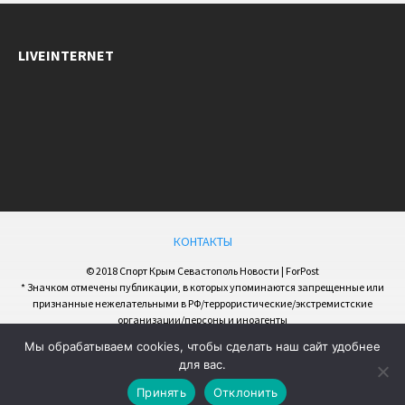
LIVEINTERNET
КОНТАКТЫ
© 2018 Спорт Крым Севастополь Новости | ForPost
* Значком отмечены публикации, в которых упоминаются запрещенные или
признанные нежелательными в РФ/террористические/экстремистские
организации/персоны и иноагенты
Мы обрабатываем cookies, чтобы сделать наш сайт удобнее
для вас.
Принять
Отклонить