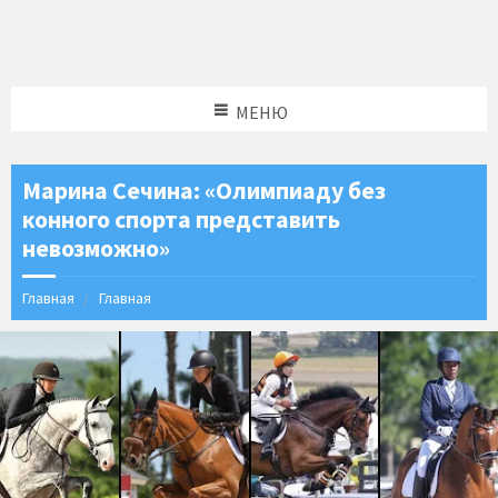
МЕНЮ
Марина Сечина: «Олимпиаду без
конного спорта представить
невозможно»
Главная
Главная