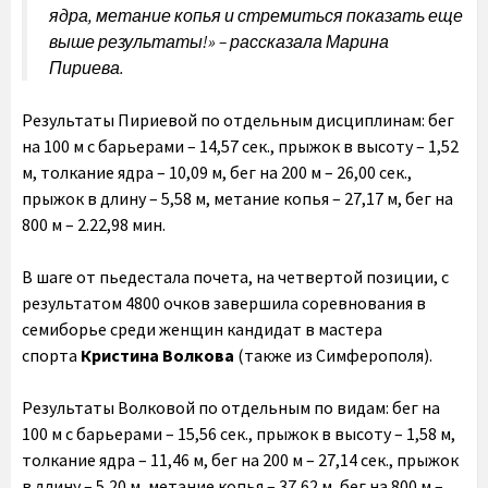
ядра, метание копья и стремиться показать еще
выше результаты!» –
рассказала Марина
Пириева.
Результаты Пириевой по отдельным дисциплинам: бег
на 100 м с барьерами – 14,57 сек., прыжок в высоту – 1,52
м, толкание ядра – 10,09 м, бег на 200 м – 26,00 сек.,
прыжок в длину – 5,58 м, метание копья – 27,17 м, бег на
800 м – 2.22,98 мин.
В шаге от пьедестала почета, на четвертой позиции, с
результатом 4800 очков завершила соревнования в
семиборье среди женщин кандидат в мастера
спорта
Кристина Волкова
(также из Симферополя).
Результаты Волковой по отдельным по видам: бег на
100 м с барьерами – 15,56 сек., прыжок в высоту – 1,58 м,
толкание ядра – 11,46 м, бег на 200 м – 27,14 сек., прыжок
в длину – 5,20 м, метание копья – 37,62 м, бег на 800 м –