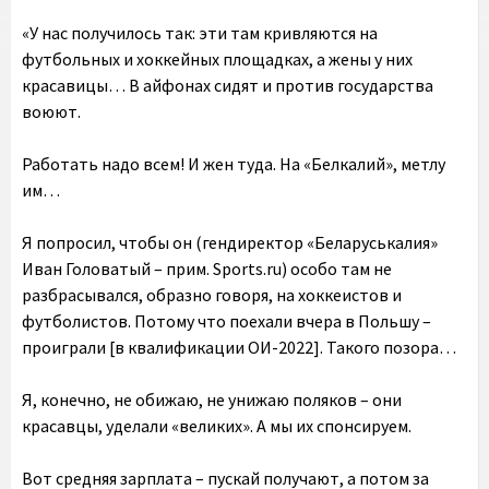
«У нас получилось так: эти там кривляются на
футбольных и хоккейных площадках, а жены у них
красавицы… В айфонах сидят и против государства
воюют.
Работать надо всем! И жен туда. На «Белкалий», метлу
им…
Я попросил, чтобы он (гендиректор «Беларуськалия»
Иван Головатый – прим. Sports.ru) особо там не
разбрасывался, образно говоря, на хоккеистов и
футболистов. Потому что поехали вчера в Польшу –
проиграли [в квалификации ОИ-2022]. Такого позора…
Я, конечно, не обижаю, не унижаю поляков – они
красавцы, уделали «великих». А мы их спонсируем.
Вот средняя зарплата – пускай получают, а потом за