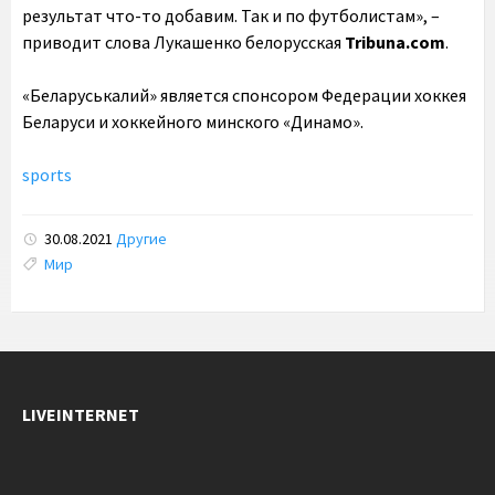
результат что-то добавим. Так и по футболистам», –
приводит слова Лукашенко белорусская
Tribuna.com
.
«Беларуськалий» является спонсором Федерации хоккея
Беларуси и хоккейного минского «Динамо».
sports
30.08.2021
Другие
Tags:
Мир
LIVEINTERNET