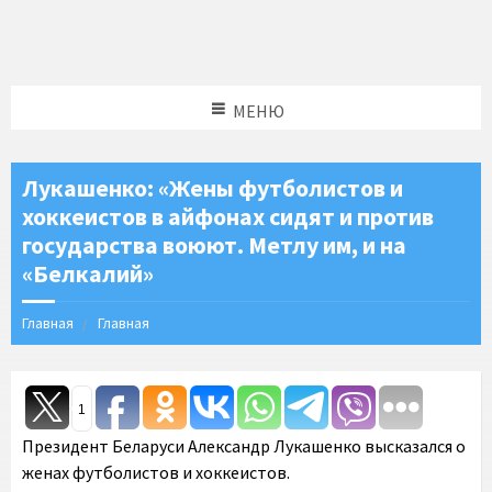
МЕНЮ
Лукашенко: «Жены футболистов и
хоккеистов в айфонах сидят и против
государства воюют. Метлу им, и на
«Белкалий»
Главная
Главная
1
Президент Беларуси Александр Лукашенко высказался о
женах футболистов и хоккеистов.