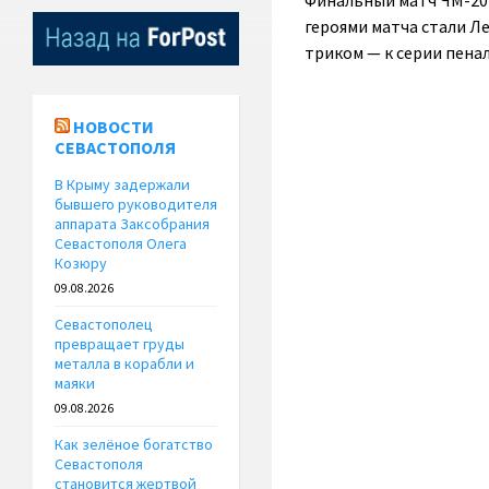
Финальный матч ЧМ-202
героями матча стали Л
триком — к серии пенал
НОВОСТИ
СЕВАСТОПОЛЯ
В Крыму задержали
бывшего руководителя
аппарата Заксобрания
Севастополя Олега
Козюру
09.08.2026
Севастополец
превращает груды
металла в корабли и
маяки
09.08.2026
Как зелёное богатство
Севастополя
становится жертвой