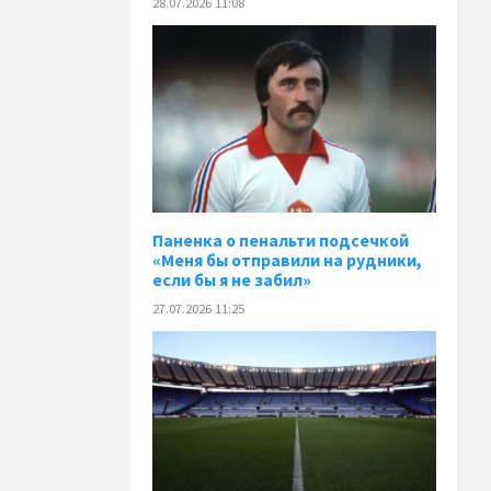
28.07.2026 11:08
Паненка o пенальти подсечкой
«Меня бы отправили на рудники,
если бы я не забил»
27.07.2026 11:25