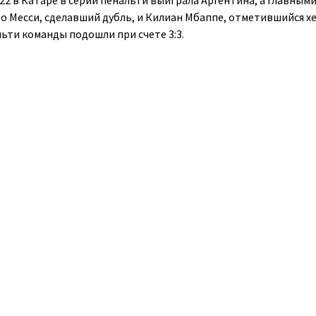
2 в Катаре в серии пенальти выиграла Аргентина, а главным
ео Месси, сделавший дубль, и Килиан Мбаппе, отметившийся х
ьти команды подошли при счете 3:3.