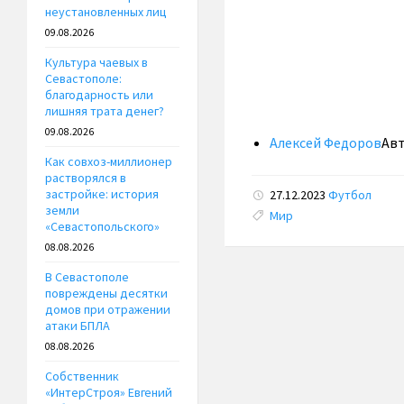
неустановленных лиц
09.08.2026
Культура чаевых в
Севастополе:
благодарность или
лишняя трата денег?
09.08.2026
Алексей Федоров
Ав
Как совхоз-миллионер
растворялся в
застройке: история
27.12.2023
Футбол
земли
Tags:
Мир
«Севастопольского»
08.08.2026
В Севастополе
повреждены десятки
домов при отражении
атаки БПЛА
08.08.2026
Собственник
«ИнтерСтроя» Евгений