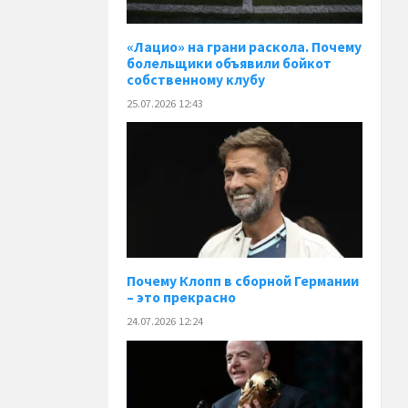
«Лацио» на грани раскола. Почему
болельщики объявили бойкот
собственному клубу
25.07.2026 12:43
Почему Клопп в сборной Германии
– это прекрасно
24.07.2026 12:24