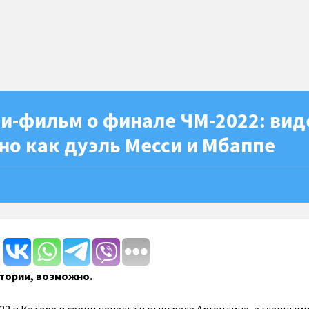
и-фильм о финале ЧМ-2022: вид
о как дуэль Месси и Мбаппе
тории, возможно.