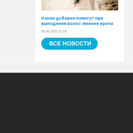
Какие добавки помогут при
выпадении волос: мнение врача
03.06.2025 12:18