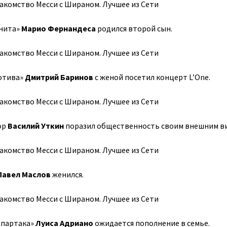
енита»
Марио Фернандеса
родился второй сын.
отива»
Дмитрий Баринов
с женой посетил концерт L’One.
ор
Василий Уткин
поразил общественность своим внешним в
Павел Маслов
женился.
Спартака»
Луиса Адриано
ожидается пополнение в семье.