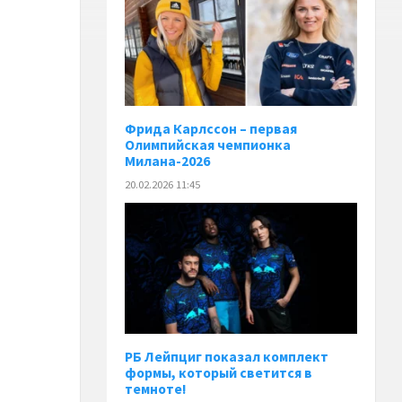
Фрида Карлссон – первая
Олимпийская чемпионка
Милана-2026
20.02.2026 11:45
РБ Лейпциг показал комплект
формы, который светится в
темноте!