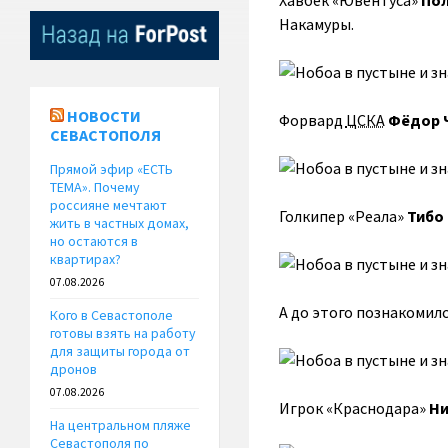
Хавбек «Ювентуса»
Пол
Накамуры.
НОВОСТИ
Форвард
ЦСКА
Фёдор 
СЕВАСТОПОЛЯ
Прямой эфир «ЕСТЬ
ТЕМА». Почему
россияне мечтают
Голкипер «Реала»
Тибо
жить в частных домах,
но остаются в
квартирах?
07.08.2026
А до этого познакомил
Кого в Севастополе
готовы взять на работу
для защиты города от
дронов
07.08.2026
Игрок «Краснодара»
Ни
На центральном пляже
Севастополя по