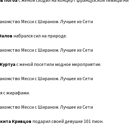
ь Погба
с женой сходил на концерт французской певицы Аи
Чалов
набрался сил на природе.
 Куртуа
с женой посетили модное мероприятие.
ся с жирафами.
кита Кривцов
подарил своей девушке 101 пион.