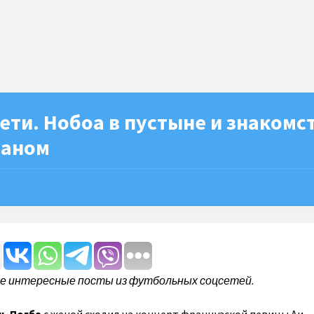
ети. Нобоа в пустыне и знакомс
раном
ые интересные посты из футбольных соцсетей.