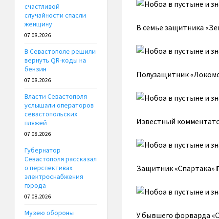
счастливой
случайности спасли
женщину
В семье защитника «З
07.08.2026
В Севастополе решили
вернуть QR-коды на
бензин
Полузащитник «Локом
07.08.2026
Власти Севастополя
услышали операторов
севастопольских
Известный комментат
пляжей
07.08.2026
Губернатор
Севастополя рассказал
Защитник «Спартака»
о перспективах
электроснабжения
города
07.08.2026
Музею обороны
У бывшего форварда «