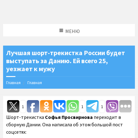
МЕНЮ
Лучшая шорт-трекистка России будет
выступать за Данию. Ей всего 25,
уезжает к мужу
Главная
Главная
1
1
1
Шорт-трекистка
Софья Просвирнова
переходит в
сборную Дании. Она написала об этом большой пост
соцсетях: