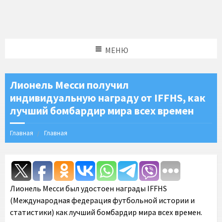
МЕНЮ
Лионель Месси получил
индивидуальную награду от IFFHS, как
лучший бомбардир мира всех времен
Главная
Главная
Лионель Месси был удостоен награды IFFHS
(Международная федерация футбольной истории и
статистики) как лучший бомбардир мира всех времен.