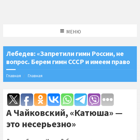
МЕНЮ
Лебедев: «Запретили гимн России, не
вопрос. Берем гимн СССР и имеем право
Главная
Главная
А Чайковский, «Катюша» —
это несерьезно»