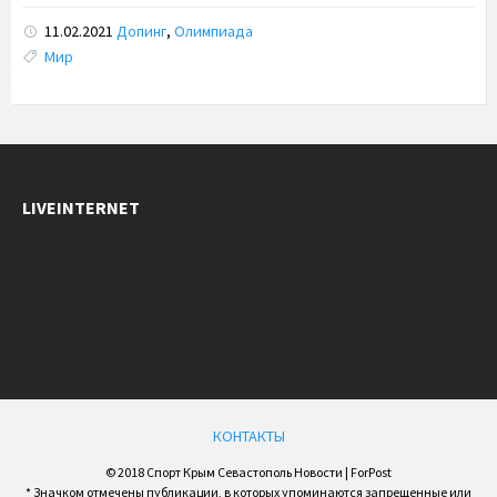
11.02.2021
Допинг
,
Олимпиада
Tags:
Мир
LIVEINTERNET
КОНТАКТЫ
© 2018 Спорт Крым Севастополь Новости | ForPost
* Значком отмечены публикации, в которых упоминаются запрещенные или