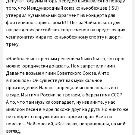
Депутат Госдумы Игорь Лебедев высказался по поводу
того, что Международный союз конькобежцев (ISU)
утвердил музыкальный фрагмент из концерта для
фортепиано с оркестром № 1 Петра Чайковского для
награждения российских спортсменов на предстоящих
чемпионатах мира по конькобежному спорту и шорт-
треку.
«Наиболее интересным решением было бы то, которое
можно юридически доказать. Нам запретили гимн.
Давайте возьмем гимн Советского Союза. А что
в прошлом? Он существует как музыкальное
произведение. Нам не запрещали использовать его
в суде. Мы гимн России не трогаем, а берем гимн СССР.
А то, что там музыка совпадает, ну извините, у нас
миллион песен в мире похожи друг на друга. Но никто же
не говорит о нарушении авторских прав. Все эти
поиски — Чайковский, «Катюша», неправильны, на мой
взгляд.