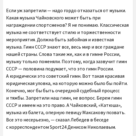
Если уж запретили — надо гордо отказаться от музыки.
Какая музыка Чайковского может быть при
награждении спортсменов? Я не понимаю. Классическая
музыка не соответствует стилю и торжественности
мероприятия. Должна быть забойная и известная
музыка. Гимн СССР знают все, весь мир и все граждане
нашей страны. Слова такие же, как и в гимне России,
музыку только поменяли. Поэтому, когда зазвучит гимн
СССР — половина подумает, что это гимн России.
А юридически это советский гимн. Вот такая красивая
юридическая уловка, на которую можно было бы пойти.
Конечно, мог бы быть очередной судебный процесс
и тяжбы. Запретили наш гимн, не вопрос. Берем гимн
СССР и имеем на это право. А Чайковский, «Катюша»,
музыка из балета, оперную певицу Максакову позвать.
Все это несерьезно, — сказал Лебедев в беседе
с корреспондентом Sport24 Денисом Николаевым.