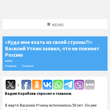
МЕНЮ
«Куда мне ехать из своей страны?!»
Василий Уткин заявил, что не покинет
Россию
Главная
Главная
1
Вадим Кораблев спросил о главном.
В марте Василию Уткину исполнилось 50 лет. Он уже