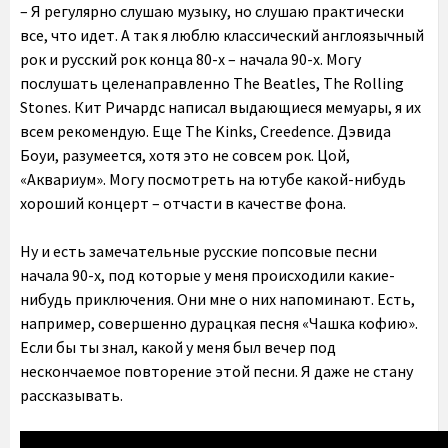
– Я регулярно слушаю музыку, но слушаю практически
все, что идет. А так я люблю классический англоязычный
рок и русский рок конца 80-х – начала 90-х. Могу
послушать целенаправленно The Beatles, The Rolling
Stones. Кит Ричардс написал выдающиеся мемуары, я их
всем рекомендую. Еще The Kinks, Creedence. Дэвида
Боуи, разумеется, хотя это не совсем рок. Цой,
«Аквариум». Могу посмотреть на ютубе какой-нибудь
хороший концерт – отчасти в качестве фона.
Ну и есть замечательные русские попсовые песни
начала 90-х, под которые у меня происходили какие-
нибудь приключения. Они мне о них напоминают. Есть,
например, совершенно дурацкая песня «Чашка кофию».
Если бы ты знал, какой у меня был вечер под
нескончаемое повторение этой песни. Я даже не стану
рассказывать.